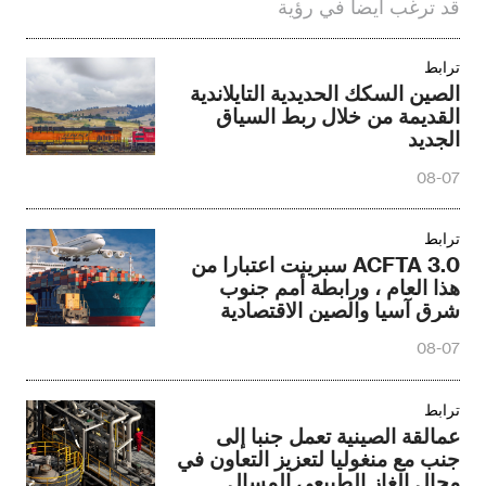
قد ترغب أيضا في رؤية
ترابط
الصين السكك الحديدية التايلاندية
القديمة من خلال ربط السياق
الجديد
08-07
ترابط
ACFTA 3.0 سبرينت اعتبارا من
هذا العام ، ورابطة أمم جنوب
شرق آسيا والصين الاقتصادية
والتجارية interworking الترقية
08-07
ترابط
عمالقة الصينية تعمل جنبا إلى
جنب مع منغوليا لتعزيز التعاون في
مجال الغاز الطبيعي المسال