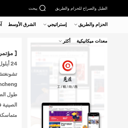
الطبل والصراخ للحزام والطريق
يبحث
الحزام والطريق
إستراتيجي
الشرق الأوسط‎
آ
معدات ميكانيكية
أكثر
[ مؤتمر
24 أيل
طول الطر
الصينية ف
متماسكة ا