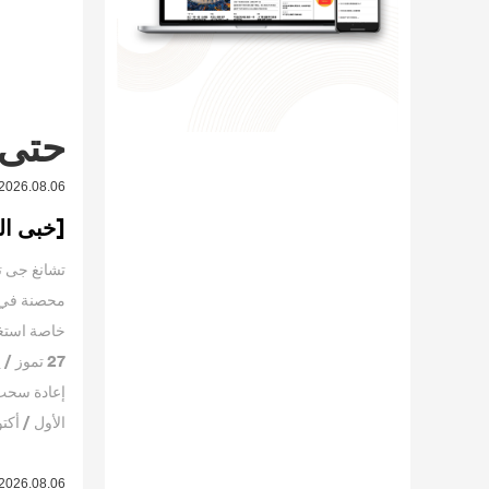
حتى 
2026.08.06 11:14
[خبى الطاقة zhangjiangliang منجم ال
27 تموز 
إعادة سحب 
الأول / أكتوبر 
2026.08.06 11:03