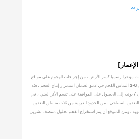
ر >>
م الفحم مشروع إعادة الإعمار بدأت مؤخرا رسميا كسر الأرض ، من إجراءات الهجوم على مواقع
محصنة في مرحلة البناء الفعلي . يبدأ المشروع في تنشيط الموارد من 5-1 التماس الفحم إلى 6-2 التماس الفحم في عمق لضمان استمرار إنتاج الفحم . فئة
اثة أشهر لاستكمال الموافقة على تصميم مرافق السلامة ، في 26 حزيران / يونيه إلى الحصول على الموافقة على تقييم الأثر البيئي ، في
التعدين السطحي ، من الحدود الغربية من ثلاث مناطق التعدين
سنوية . ومن المتوقع أن يتم استخراج الفحم بحلول منتصف تشرين