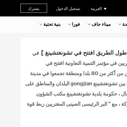
العربية
تسجيل الدخول
يشترك
دة
ميناء جاف
فورا
بنية تحتية
ى طول الطريق افتتح في تشونغتشينغ ]
في
بين في مؤتمر التنمية التعاونية افتتح في
تشونغتشينغ في 24 . أكثر من 360 من رجال الأعمال الصينيين المغتربين من أكثر من 80 بلدا ومنطقة تجمعوا في مدينة
Shancheng ، ضخ الطاقة في تعزيز التعاون الاقتصادي والتبادل الثقافي بين تشونغتشينغ gongjian البلدان والمناطق على
عمال ، حكومة بلدية تشونغتشينغ مكتب الشؤون
كة ، مع " البر الرئيسى الصينى المغتربين ربط قوة