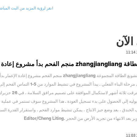
انقر لرؤية المزيد من البث المباش
الآن
فحم بدأ مشروع إعادة الإعمار]
تشانغ جى تشونغ الطاقة المجموعة zhangjiangliang منج
خاصة استغرقت ثل
/ يوليه إلى الحصول على بدء تسجيل العودة . هذا المشروع سوف تستمر في عملية 
الخندق ، بعد وضع حيز الانتاج ، يمكن تنشيط موارد الفحم ، واستقرار القدرة ال
بعد الانتهاء من تجريد الأرض من الحجر .Editor/Cheng Liting