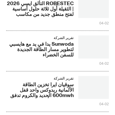
ROBESTEC التألق ايسي 2026
| الثقيلة أول ثلاثة حلول أساسية
لفتح منطق جديد من مكاسب
تخزين الطاقة
04-02
تقرير الشركة
Sunwoda يدا في يد مع هايسبي
لتطوير مسار الطاقة الجديدة
للسفن الخضراء
04-02
تقرير الشركة
سوقيان ايرا تخزين الطاقة
الألمانية ريدوكس واحد قفل
600mwh الحديد والكروم تدفق
البطارية من أجل التوقيع على
04-02
اتفاق تعاون استراتيجي طويل
الأجل