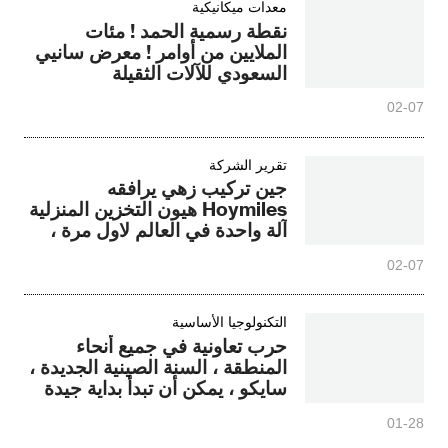
معدات ميكانيكية
نقطة رسمية الحمد ! مئات
الملايين من أوامر ! معرض سانيي
السعودي للآلات الثقيلة
02-07
تقرير الشركة
جين تركيب زهي يرافقه
Hoymiles هيون التخزين المنزلية
آلة واحدة في العالم لاول مرة ،
مما يؤدي إلى عصر جديد من
02-07
الطاقة المنزلية في أوروبا
التكنولوجيا الأساسية
حرب تعاونية في جميع أنحاء
المنطقة ، السنة الصينية الجديدة ،
سايكو ، يمكن أن تبدأ بداية جيدة
01-28