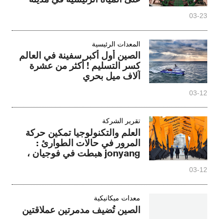
هانغتشو
03-23
المعدات الرئيسية
الصين أول أكبر سفينة في العالم
كسر التسليم ! أكثر من عشرة
آلاف ميل بحري
03-12
تقرير الشركة
العلم والتكنولوجيا تمكين حركة
المرور في حالات الطوارئ :
jonyang هبطت في فوجيان ،
وتعزيز شبكة الطرق صندوق
03-12
الترقية
معدات ميكانيكية
الصين تُضيف مدمرتين عملاقتين