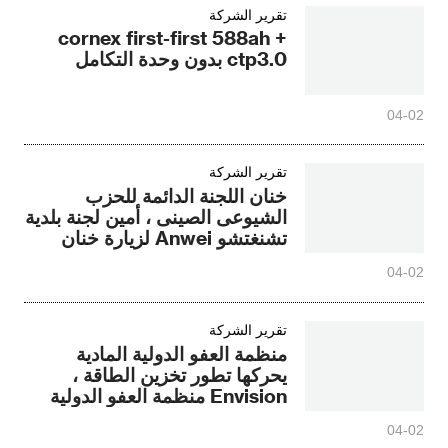
تقرير الشركة
cornex first-first 588ah +
ctp3.0 بدون وحدة التكامل
04-02
تقرير الشركة
خنان اللجنة الدائمة للحزب
الشيوعى الصينى ، أمين لجنة بلدية
تشنغتشو Anwei لزيارة خنان
Yueneng كهروضوئية المواد
04-02
الجديدة حديقة صناعية التحقيق
تقرير الشركة
منظمة العفو الدولية المادية
يحركها تطور تخزين الطاقة ،
Envision منظمة العفو الدولية
نظام الطاقة
04-02