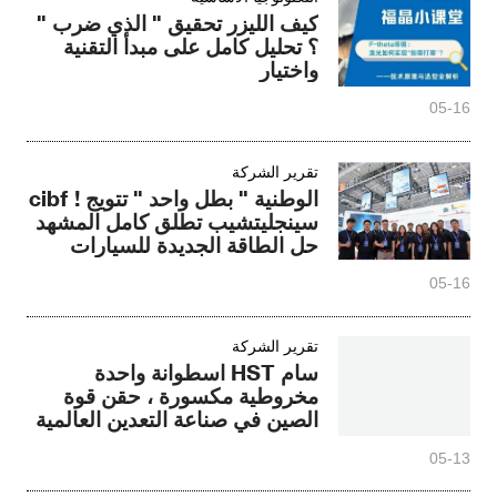
كيف الليزر تحقيق " الذي ضرب "
؟ تحليل كامل على مبدأ التقنية
واختيار
05-16
تقرير الشركة
الوطنية " بطل واحد " تتويج ! cibf
سينجليتشيب تطلق كامل المشهد
حل الطاقة الجديدة للسيارات
05-16
تقرير الشركة
سام HST اسطوانة واحدة
مخروطية مكسورة ، حقن قوة
الصين في صناعة التعدين العالمية
05-13