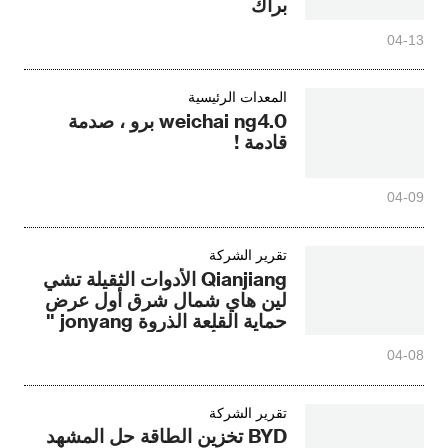
براك
04-13
المعدات الرئيسية
weichai ng4.0 برو ، صدمة
قادمة !
04-09
تقرير الشركة
Qianjiang الأدوات الثقيلة تشي
لين هاي شمال شرق أول عرض
حماية القلعة الذروة jonyang "
كل نمر الأرض " بنجاح تسليم
04-08
ونغجيانغ الغابات السيف "
Longwei 2026 " ممارسة
القتال الفعلي
تقرير الشركة
BYD تخزين الطاقة حل المشهد