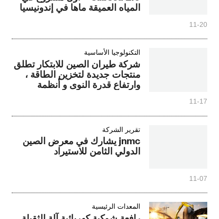
المياه العميقة ماها في إندونيسيا
11-20
التكنولوجيا الأساسية
شركة طيران الصين للابتكار تطلق
منتجات جديدة لتخزين الطاقة ،
وارتفاع قدرة النوى و أنظمة
متعددة تؤدي صناعة الابتكار
11-17
تقرير الشركة
jnmc يشارك في معرض الصين
الدولي الثامن للاستيراد
11-07
المعدات الرئيسية
رافعة شوكية كهربائية آلة الثقيلة