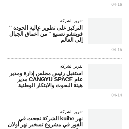
الطاقة في قيرغيزستان
04-16
تقرير الشركة
التركيز على تطوير عالية الجودة "
قويتشو تصنيع " من أعماق الجبال
إلى العالم
04-15
تقرير الشركة
استقبل رئيس مجلس إدارة ومدير
عام CANGYU SPACE مدير
هيئة البحوث والابتكار الوطنية
الإندونيسية
04-14
تقرير الشركة
نهر kuihe الشركة نجحت في
الفوز في مشروع تسخير نهر أولان