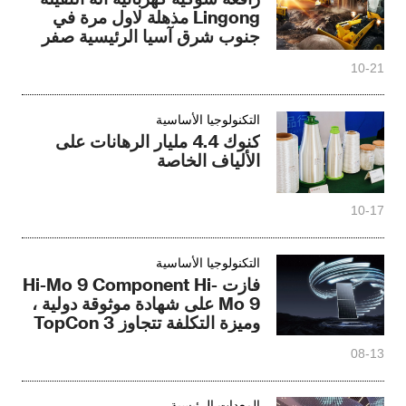
Lingong مذهلة لاول مرة في
جنوب شرق آسيا الرئيسية صفر
الانبعاثات وانخفاض مستوى
10-21
الضجيج
التكنولوجيا الأساسية
كنوك 4.4 مليار الرهانات على
الألياف الخاصة
10-17
التكنولوجيا الأساسية
فازت Hi-Mo 9 Component Hi-
Mo 9 على شهادة موثوقة دولية ،
وميزة التكلفة تتجاوز TopCon 3
٪
08-13
المعدات الرئيسية