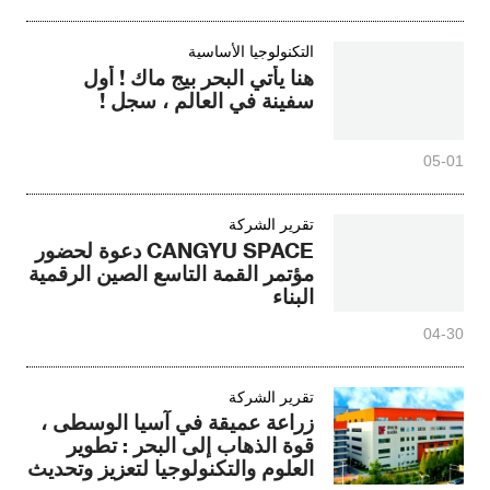
التكنولوجيا الأساسية
هنا يأتي البحر بيج ماك ! أول
سفينة في العالم ، سجل !
05-01
تقرير الشركة
CANGYU SPACE دعوة لحضور
مؤتمر القمة التاسع الصين الرقمية
البناء
04-30
تقرير الشركة
زراعة عميقة في آسيا الوسطى ،
قوة الذهاب إلى البحر : تطوير
العلوم والتكنولوجيا لتعزيز وتحديث