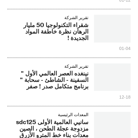
تقرير الشركة
شقراء التكنولوجيا 50 مليار
الرهان نظرة خاطفة المواد
الجديدة !
01-04
تقرير الشركة
نينغده العصر العالمي الأول "
السفينة - الشاطئ - سحابة "
برنامج متكامل صدر ! صفر
الكربون الشحن ترحب انطلاقة
12-18
جديدة في الصين الحكمة
المعدات الرئيسية
سانيي العالمية الأولى sdc125
مزدوجة عجلة الطحن ، الصين
معدات بناء خط المترو الأزرق