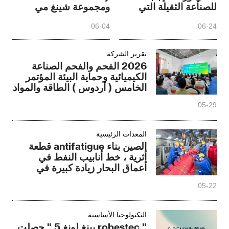
للصناعة الثقيلة التي
ومجموعة شينغ مي
تخرج إلى البحر مع طاقة
للاستثمار في ميشان
06-04
06-24
ذات جودة جديدة
بسيتشوان
تقرير الشركة
2026 الفحم والفحم الصناعة
الكيميائية وحماية البيئة المؤتمر
الخامس ( أردوس ) الطاقة والمواد
الكيميائية وحماية البيئة
05-29
والتكنولوجيا والمعدات المعرض
سوف تنتهي بنجاح !
المعدات الرئيسية
الصين بناء antifatigue قطعة
أثرية ، خط أنابيب النفط في
أعماق البحار زيادة كبيرة في
الحياة
05-22
التكنولوجيا الأساسية
" robestec يينغ لونغ 5 " حصلت