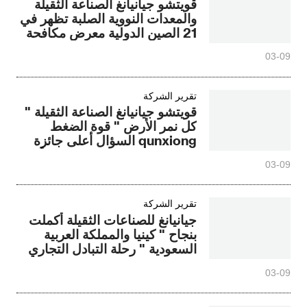
قويتشو جيانيانغ الصناعة الثقيلة
والمعدات النووية الصلبة تظهر في
21 الصين الدولية معرض مكافحة
الحرائق مع " الحكمة " قوة
03-09
مرافقة الإنقاذ في حالات الطوارئ
تقرير الشركة
قويتشو جيانيانغ الصناعة الثقيلة "
كل نمر الأرض " قوة الضغط
qunxiong السؤال أعلى جائزة
الابتكار في حالات الطوارئ الأمنية
03-09
المنافسة !
تقرير الشركة
جيانيانغ للصناعات الثقيلة أكملت
بنجاح " كينيا والمملكة العربية
السعودية " رحلة التبادل التجاري
03-09