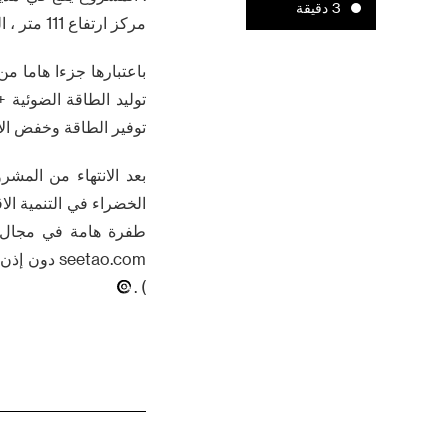
3 دقيقة
مركز ارتفاع 111 متر ، المكره قطرها 193 متر .
باعتبارها جزءا هاما من
توليد الطاقة الضوئية 
توفير الطاقة وخفض الانب
بعد الانتهاء من الم
الخضراء في التنمية الا
طفرة هامة في مجال ال
seetao.com
) .