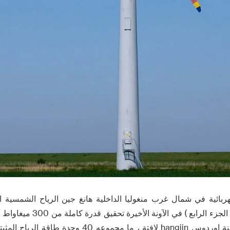
هربائية في شمال غرب منغوليا الداخلية هانغ جين الرياح الشمسية ا
مشروع الإدارة البيئية ( الجزء الر