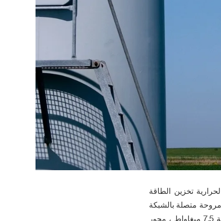
لحرارية تخزين الطاقة
ابع ) في الآونة الأخيرة تحقيق قدرة كاملة من 300 ميغاواط مروحة متصلة بالشبكة
. المشروع يقع في مدينة اوردوس hangjin لافتة ، ما مجموعه 40 وحدة طاقة الرياح المثبتة 7.5 ميغاواط ، محور