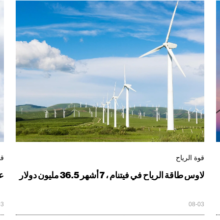
قوة الرياح
قو
لاوس طاقة الرياح في فيتنام ، 7 أشهر 36.5 مليون دولار
عندم
03
08-03