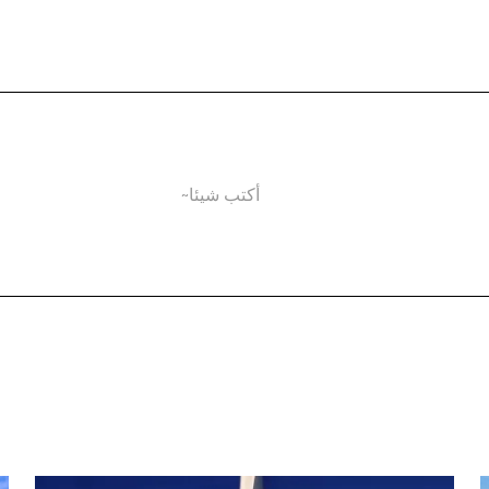
أكتب شيئا~