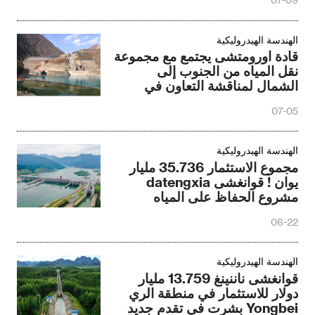
الهندسة الهيدروليكية
قادة اورومتشى يجتمع مع مجموعة
نقل المياه من الجنوب إلى
الشمال لمناقشة التعاون في
مجال الحفاظ على المياه
07-05
الهندسة الهيدروليكية
مجموع الاستثمار 35.736 مليار
يوان ! قوانغشى datengxia
مشروع الحفاظ على المياه
تحولت إلى عملية عادية
06-22
الهندسة الهيدروليكية
قوانغشى ناننينغ 13.759 مليار
دولار للاستثمار في منطقة الري
Yongbei بشرت في تقدم جديد