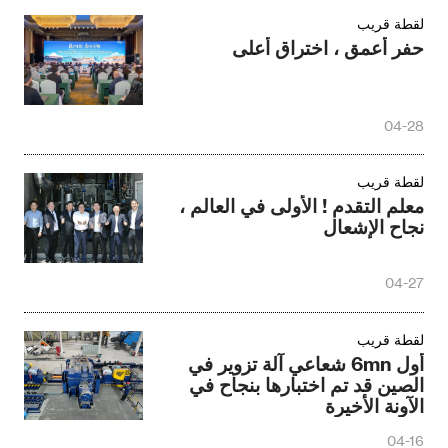
لقطة قريب
حفر أعمق ، اختراق أعلى
04-28
لقطة قريب
معلم التقدم ! الأولى في العالم ،
نجاح الإشعال
04-27
لقطة قريب
أول 6mn شعاعي آلة تزوير في
الصين قد تم اختبارها بنجاح في
الآونة الأخيرة
04-16