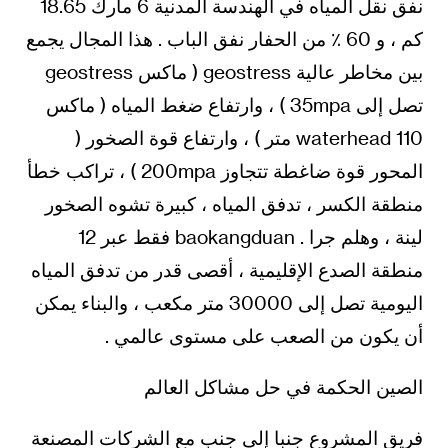
نفق نقل المياه في الهندسة المدنية 6 مارك 18.65
كم ، و 60 ٪ من الحفار نفق الباب . هذا المجال يجمع
بين مخاطر عالية geostress ( ماكس geostress
تصل إلى 35mpa ) ، وارتفاع ضغط المياه ( ماكس
waterhead 110 متر ) ، وارتفاع قوة الصخور (
المحور قوة ضاغطة تتجاوز 200mpa ) ، تراكب خطأ
منطقة الكسر ، تدفق المياه ، كبيرة تشوه الصخور
لينة ، وهلم جرا . baokangduan فقط عبر 12
منطقة الصدع الإقليمية ، أقصى قدر من تدفق المياه
اليومية تصل إلى 30000 متر مكعب ، والبناء يمكن
أن يكون من الصعب على مستوى عالمي .
الصين الحكمة في حل مشاكل العالم
فريق المشروع جنبا إلى جنب مع الشركات المصنعة