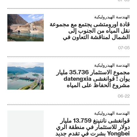
الهندسة الهيدروليكية
قادة اورومتشى يجتمع مع مجموعة
نقل المياه من الجنوب إلى
الشمال لمناقشة التعاون في
مجال الحفاظ على المياه
07-05
الهندسة الهيدروليكية
مجموع الاستثمار 35.736 مليار
يوان ! قوانغشى datengxia
مشروع الحفاظ على المياه
تحولت إلى عملية عادية
06-22
الهندسة الهيدروليكية
قوانغشى ناننينغ 13.759 مليار
دولار للاستثمار في منطقة الري
Yongbei بشرت في تقدم جديد