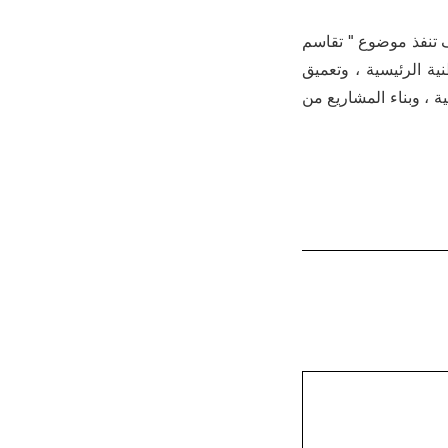
م الشركات الوطنية في إنتاج وتوريد المعادن غير الحديدية ، jnmc سوف تنفذ موضوع " تقاسم
ية الرئيسية ، وتعميق
 ، وبناء المشاريع من