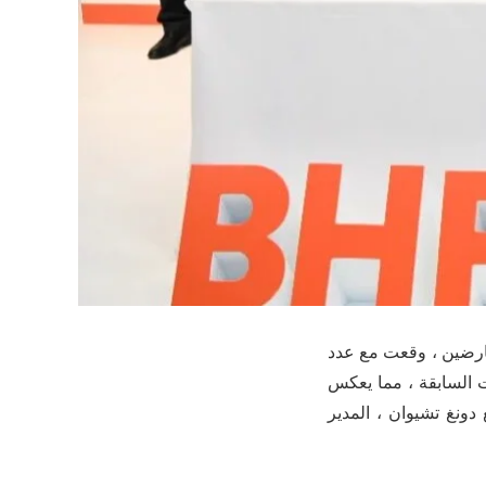
ني / نوفمبر ، 8 الصين الدولية معرض الاستيراد افتتح في شنغهاي . jnmc العارضين ، وقعت مع عدد
في جميع الدورات السابقة ، مما يعكس
تشنغ دونغ تشيوان ، المدير