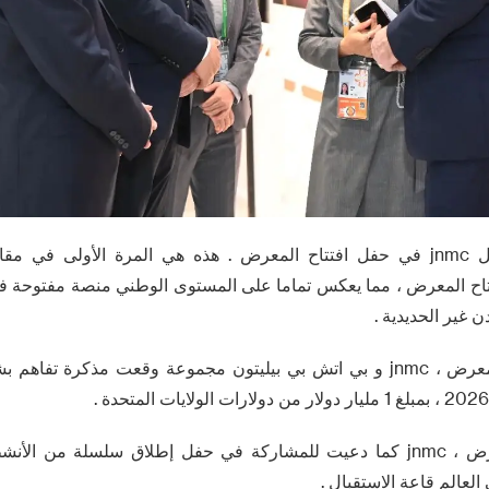
تشنغ Dongquan يمثل jnmc في حفل افتتاح المعرض . هذه هي المرة الأولى
اح المعرض ، مما يعكس تماما على المستوى الوطني منصة مفتوحة في
 غير الحديدية .
في اليوم الأول من المعرض ، jnmc و بي اتش بي بيليتون مجموعة وقعت مذكرة
قبل الدخول في المعرض ، jnmc كما دعيت للمشاركة في حفل إطلاق سلسلة من
لعالم قاعة الاستقبال .