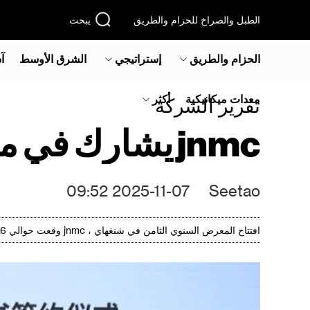
الطبل والصراخ للحزام والطريق
يبحث
الحزام والطريق
إستراتيجي
الشرق الأوسط‎
آ
معدات ميكانيكية
أكثر
تقرير الشركة
jnmc يشارك في معرض الصين الدولي الثامن للاستيراد
2025-11-07 09:52
Seetao
افتتاح المعرض السنوي الثامن في شنغهاي ، jnmc وقعت حوالي 1.6 بليون دولار ، وهو رقم قياسي جديد