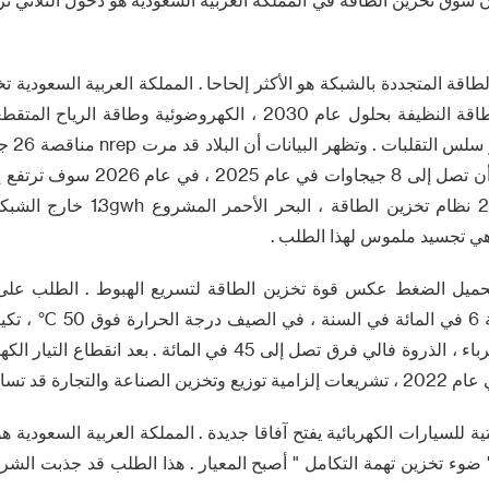
الكهرباء من مصادر الطاقة النظيفة بحلول عام 2030 ، الكهروضوئية و
تخزين الط
مترو مطابقة 200gwh نظام تخزين الطاق
هي تجسيد ملموس لهذا الطلب .
ء تحميل الضغط عكس قوة تخزين الطاقة لتسريع الهبوط . الطلب على 
من ذروة استخدام الكهرباء ، الذروة فالي فرق تصل إلى 45 في المائة .
لتجارة قد تسارعت .
وء تخزين تهمة التكامل " أصبح المعيار . هذا الطلب قد جذبت الشر