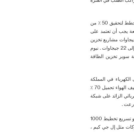
أولا ، الحاجة إلى ربط الطاقة المتجددة بالشبكة هو الأكثر إلحاحا . المملكة العربية السعودية تخطط لتحقيق 50 ٪ من
طاقة الرياح المتقطعة يجب أن تعتمد على
اقة على نحو سلس التقلبات . وتظهر البيانات أن البلاد قد مرت nrep مناقصة 26 جيجاوات مشاريع تخزين
الطاقة ، ومن المتوقع أن تصل إلى 8 جيجاوات في عام 2025 ، في عام 2026 سوف ترتفع إلى 22 جيجاوات . نيوم
ة ، البحر الأحمر المشروع 1.3gwh خارج الشبكة سوبر تخزين الطاقة
الكهرباء في المملكة
العربية السعودية بنسبة 6 في المائة في السنة ، في الصيف درجة الحرارة فوق 50 ℃ ، تكييف الهواء تحميل 70 ٪
 بعد انقطاع التيار الكهربائي الزائد على شبكة
ثالثا ، توسيع البنية التحتية للسيارات الكهربائية يفتح آفاقا جديدة . المملكة العربية السعودية هو تسريع تخطيط 1000
كات مثل إل جي كيم ،