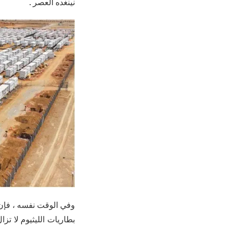
نينغده العصر .
وفي الوقت نفسه ، فإن 