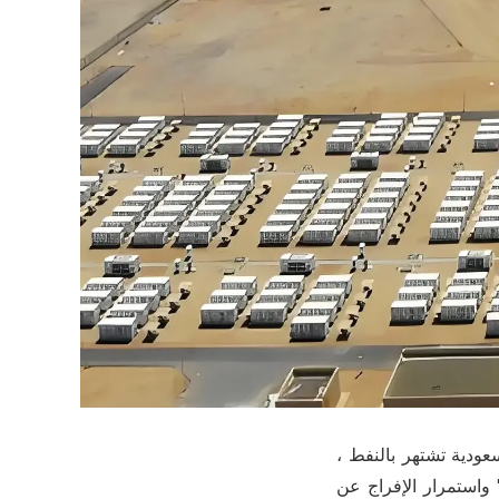
ودية تشتهر بالنفط ،
صبح البحر الأزرق الجديد في مجال نظم تخزين البطارية . مع تعميق " رؤية 2030 " واستمرار الإفراج عن