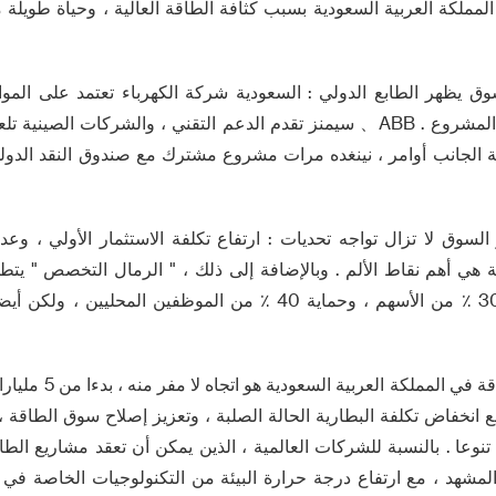
المملكة العربية السعودية بسبب كثافة الطاقة العالية ، وحياة طويلة
 يظهر الطابع الدولي : السعودية شركة الكهرباء تعتمد على الموار
شبكة الكهرباء الجانب المشروع . ABB、 سيمنز تقدم الدعم التقني ، والشركات ا
ذ 15.1gwh شبكة الجانب أوامر ، نينغده مرات مشروع مشترك مع صندوق النقد الد
لسوق لا تزال تواجه تحديات : ارتفاع تكلفة الاستثمار الأولي ، وع
قة هي أهم نقاط الألم . وبالإضافة إلى ذلك ، " الرمال التخصص " ي
التمويل الاجنبى لنقل 30 ٪ من الأسهم ، وحماية 40 ٪ من الموظفين ا
ع انخفاض تكلفة البطارية الحالة الصلبة ، وتعزيز إصلاح سوق الطاقة ،
نوعا . بالنسبة للشركات العالمية ، الذين يمكن أن تعقد مشاريع الطاق
شهد ، مع ارتفاع درجة حرارة البيئة من التكنولوجيات الخاصة في هذه