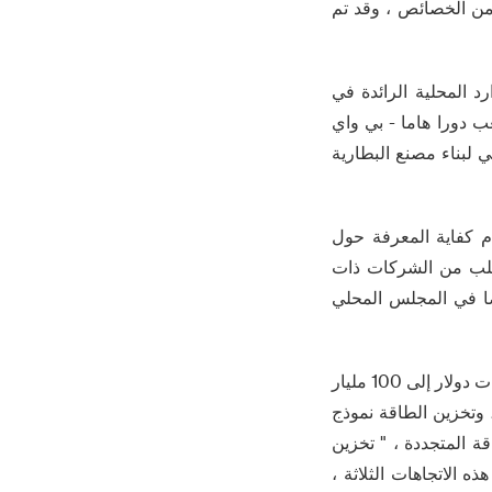
 من الخصائص ، وقد تم
د المحلية الرائدة في
لصينية تلعب دورا هاما - بي واي
ولي لبناء مصنع البطارية
دم كفاية المعرفة حول
تطلب من الشركات ذات
لمحليين ، ولكن أيضا في المجلس المحلي
اندلاع سوق تخزين الطاقة في المملكة العربية السعودية هو اتجاه لا مفر منه ، بدءا من 5 مليارات دولار إلى 100 مليار
 وتخزين الطاقة نموذج
ة المتجددة ، " تخزين
 الاتجاهات الثلاثة ،