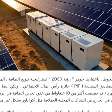
الدعم المالي بشكل ملحوظ . باعتبارها جوهر " رؤية 2030 " استراتي
ليس فقط من خلال الصناديق السيادية ( PIF ) جائزة رأس المال الاجتماعي 
مباشرة . السعودية للكهرباء قد خصصت أكثر من 10 غيغاواط من عقود تخزي
في الخارج من الشركات المحلية العملاقة مثل أكوا باور بشكل غير مباش
 سوق تخزين الطاقة في المملكة العربية السعودية هو دخول الثلاثي ت