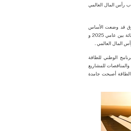
ذب رأس المال العالمي
لسوق قد وضعت الأساس
لحجم 5 مليارات دولار . ومن المتوقع أن يظل متوسط معدل النمو السنوي البالغ 30 في المائة بين عامي 2025 و
رنامج الوطني للطاقة
لسياسات والمناقصات للمشاريع
2 ، فإن الطلب على تخزين الطاقة أصبحت جامدة