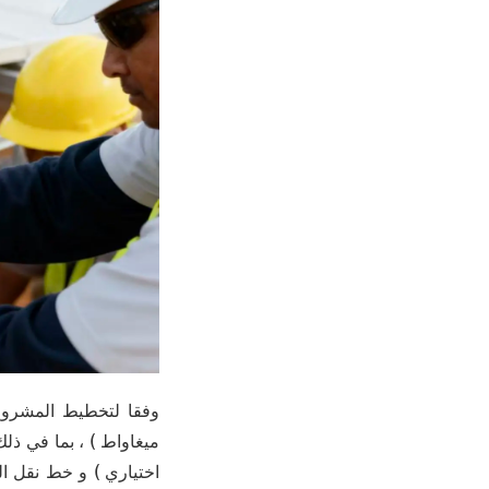
ميغاواط ) ، بما في ذل
اختياري ) و خط نقل ا