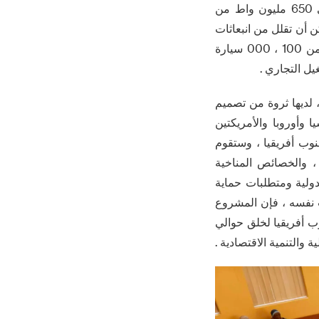
نظام التتبع ، إلى حد كبير تحسين كفاءة التحويل الكهروضوئية ، ومن المتوقع أن تصل إلى 650 مليون واط من
رة في جنوب أفريقيا ، يمكن أن تقلل من انبعاثات
ثاني أكسيد الكربون حوالي 450 ألف طن سنويا ، أي ما يعادل الحد من الانبعاثات السنوية من 100 ، 000 سيارة
 لديها ثروة من تصميم
وأوروبا والأمريكتين
وب أفريقيا ، وستقوم
، والخصائص المناخية
دولية ومتطلبات حماية
 نفسه ، فإن المشروع
ب أفريقيا لخلق حوالي