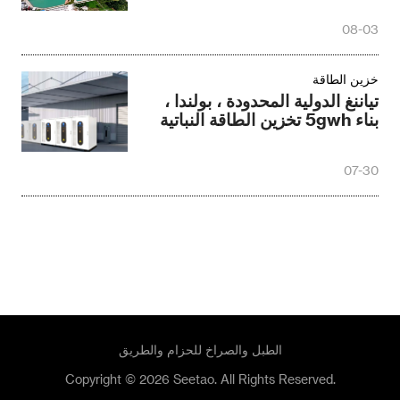
تياننغ الدولية المحدودة ، بولندا ،
بناء 5gwh تخزين الطاقة النباتية
07-30
الطبل والصراخ للحزام والطريق
Copyright © 2026 Seetao. All Rights Reserved.