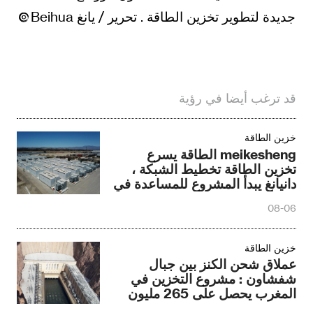
قد ترغب أيضا في رؤية
خزين الطاقة
meikesheng الطاقة يسرع
تخزين الطاقة تخطيط الشبكة ،
دانيانغ يبدأ المشروع للمساعدة في
تبديد الطاقة الجديدة
08-06
خزين الطاقة
عملاق شحن الكنز بين جبال
شفشاون : مشروع التخزين في
المغرب يحصل على 265 مليون
دولار في التمويل
08-05
خزين الطاقة
الميكانيكية هدير في أعماق جبال