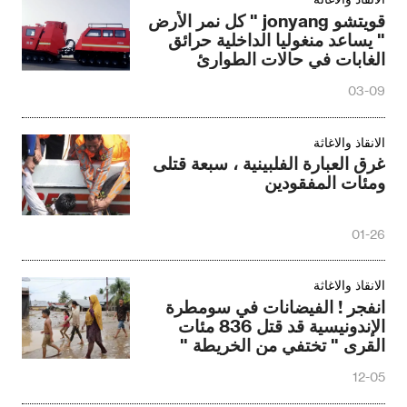
قويتشو jonyang " كل نمر الأرض
" يساعد منغوليا الداخلية حرائق
الغابات في حالات الطوارئ
03-09
الانقاذ والاغاثة
غرق العبارة الفلبينية ، سبعة قتلى
ومئات المفقودين
01-26
الانقاذ والاغاثة
انفجر ! الفيضانات في سومطرة
الإندونيسية قد قتل 836 مئات
القرى " تختفي من الخريطة "
12-05