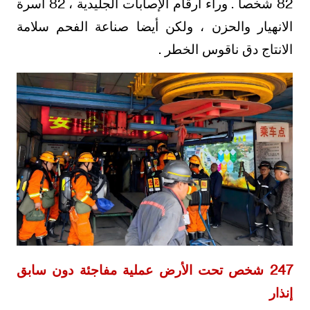
82 شخصا . وراء أرقام الإصابات الجليدية ، 82 أسرة
الانهيار والحزن ، ولكن أيضا صناعة الفحم سلامة
الانتاج دق ناقوس الخطر .
247 شخص تحت الأرض عملية مفاجئة دون سابق
إنذار