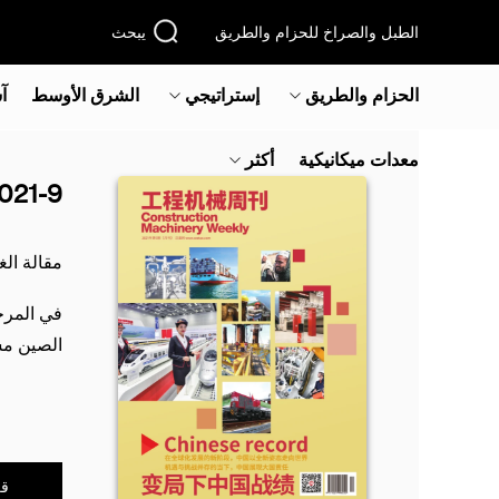
الطبل والصراخ للحزام والطريق
يبحث
الحزام والطريق
إستراتيجي
الشرق الأوسط‎
آ
معدات ميكانيكية
أكثر
021-9
مقالة ال
في المرحل
الصين مس
قر