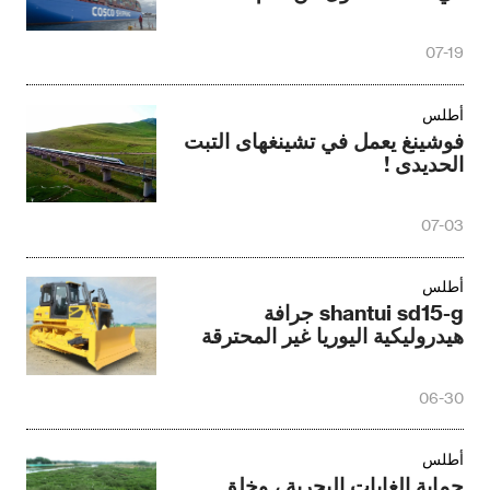
07-19
أطلس
فوشينغ يعمل في تشينغهاى التبت
الحديدى !
07-03
أطلس
shantui sd15-g جرافة
هيدروليكية اليوريا غير المحترقة
06-30
أطلس
حماية الغابات البحرية ، وخلق