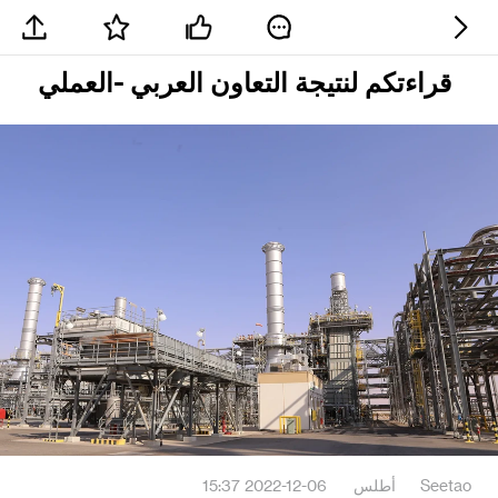
قراءتكم لنتيجة التعاون العربي -العملي
Seetao
أطلس
2022-12-06 15:37