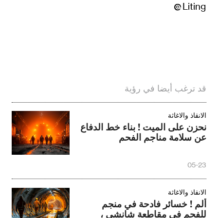
Liting
قد ترغب أيضا في رؤية
الانقاذ والاغاثة
نحزن على الميت ! بناء خط الدفاع
عن سلامة مناجم الفحم
05-23
الانقاذ والاغاثة
ألم ! خسائر فادحة في منجم
للفحم في مقاطعة شانشي ،