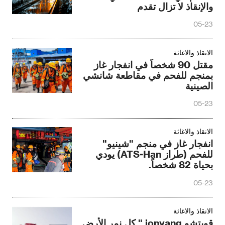
والإنقاذ لا تزال تقدم
05-23
الانقاذ والاغاثة
مقتل 90 شخصاً في انفجار غاز
بمنجم للفحم في مقاطعة شانشي
الصينية
05-23
الانقاذ والاغاثة
انفجار غاز في منجم "شينيو"
للفحم (طراز ATS-Han) يودي
بحياة 82 شخصاً.
05-23
الانقاذ والاغاثة
قويتشو jonyang " كل نمر الأرض