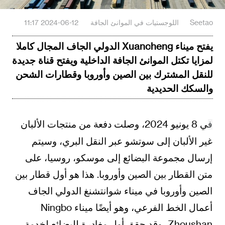
Seetao
اللوجستيات في الموانئ الجافة
2024-06-12 11:17
يفتح ميناء Xuancheng الدولي الجاف المجال كاملا
لمزايا تكتل الموانئ الجافة الداخلية ويفتح قناة جديدة
للنقل المشترك بين الصين وأوروبا وقطارات الشحن
والسكك الحديدية
ي 8 يونيو 2024، وصلت دفعة من منتجات الألبان
ف
غير الألبان إلى سوتشو عبر النقل البري، وسيتم
إرسال مجموعة البضائع إلى موسكو، روسيا، على
متن القطار بين الصين وأوروبا. هذا هو أول قطار بين
الصين وأوروبا في ميناء شوانتشنغ الدولي الجاف
أعمال الخط الفرعي، وهو أيضًا ميناء Ningbo
Zhoushan، وقد حقق أول مغادرة للبضائع لخدمة