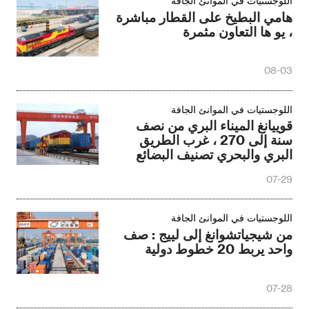
اللوجستيات في الموانئ الجافة
هامي البطيخ على القطار مباشرة
، يو ها التعاون مثمرة
08-03
اللوجستيات في الموانئ الجافة
قوييانغ الميناء البري من نصف
سنة إلى 270 ، غرب الطريق
البري والبحري تصنيف البضائع
إعادة التوسع
07-29
اللوجستيات في الموانئ الجافة
من شيجياتشوانغ إلى لييج : صف
واحد يربط 20 خطوط دولية
07-28