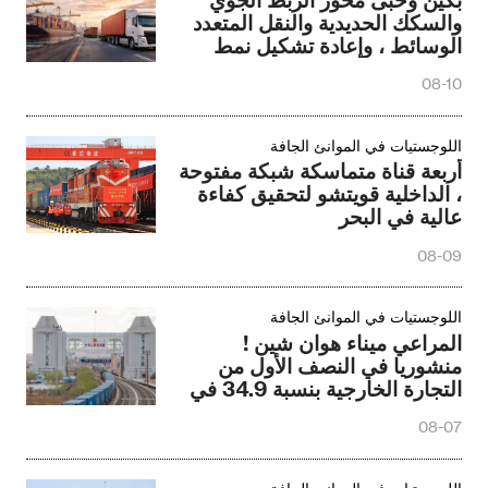
والسكك الحديدية والنقل المتعدد
الوسائط ، وإعادة تشكيل نمط
النقل والإمداد عبر الحدود بين
08-10
الصين وأوروبا
اللوجستيات في الموانئ الجافة
أربعة قناة متماسكة شبكة مفتوحة
، الداخلية قويتشو لتحقيق كفاءة
عالية في البحر
08-09
اللوجستيات في الموانئ الجافة
المراعي ميناء هوان شين !
منشوريا في النصف الأول من
التجارة الخارجية بنسبة 34.9 في
المائة
08-07