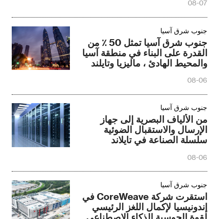
08-07
جنوب شرق آسيا‎
جنوب شرق آسيا تمثل 50 ٪ من
القدرة على البناء في منطقة آسيا
والمحيط الهادئ ، ماليزيا وتايلند
تقود الاستثمار في مراكز البيانات
08-06
جنوب شرق آسيا‎
من الألياف البصرية إلى جهاز
الإرسال والاستقبال الضوئية
سلسلة الصناعة في تايلاند
08-06
جنوب شرق آسيا‎
استقرت شركة CoreWeave في
إندونيسيا لإكمال اللغز الرئيسي
لقوة الحوسبة الذكاء الاصطناعي