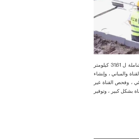
ويبلغ إجمالي الاستثمار في المشروع 149 مليون يوان، ومن المخطط تنفيذ إعادة الإعمار الشاملة ل 31.61 كيلومتر
ناة والمباني ، وإنشاء
ائي ، وفحص القناة غير
اة بشكل كبير ، وتوفير