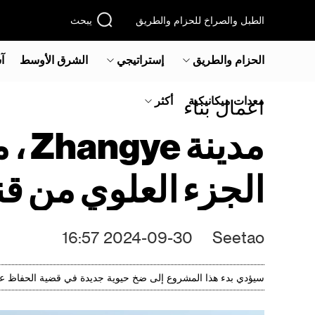
الطبل والصراخ للحزام والطريق
يبحث
الحزام والطريق
إستراتيجي
الشرق الأوسط‎
آ
معدات ميكانيكية
أكثر
اعمال بناء
مدي
الجزء العلوي من قناة Heihexi الرئ
2024-09-30 16:57
Seetao
سيؤدي بدء هذا المشروع إلى ضخ حيوية جديدة في قضية الحفاظ على المياه في مدينة Zhangye ، وسيوفر دعما للحفاظ على المياه الصلبة لتعزيز التنمية ا