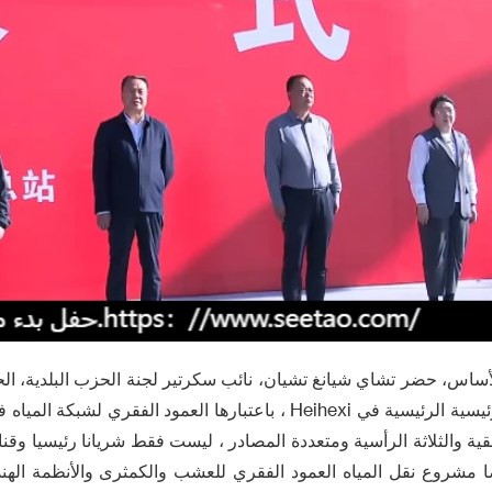
اس، حضر تشاي شيانغ تشيان، نائب سكرتير لجنة الحزب البلدية، الحف
وأشار إلى أن القناة الرئيسية الرئيسية في Heihexi ، باعتبارها العمود الف
فقية والثلاثة الرأسية ومتعددة المصادر ، ليست فقط شريانا رئيسيا وقنا
ا مشروع نقل المياه العمود الفقري للعشب والكمثرى والأنظمة الهن