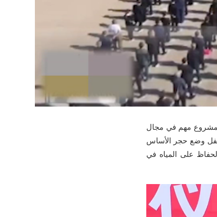
Ga بحفل وضع حجر الأساس لمشروع مهم في مجال
دة بناء الجزء العلوي من قناة Heihe West Main Trunk. أقيم حفل وضع حجر الأساس
ة الحفاظ على المياه في