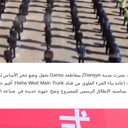
في 26 سبتمبر 2024 ، بشرت مدينة Zhangye بمقاطعة nsu
بناء الحفاظ على المياه: إعا
 مدينة Zhangye ، بمناسبة الإطلاق الرسمي للمشروع وضخ حيوية جديدة في صناع