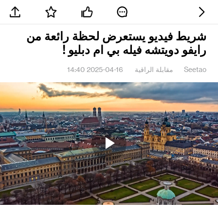
شريط فيديو يستعرض لحظة رائعة من
رايفو دويتشه فيله بي ام دبليو !
Seetao
مقابلة الراقية
2025-04-16 14:40
Play
Video