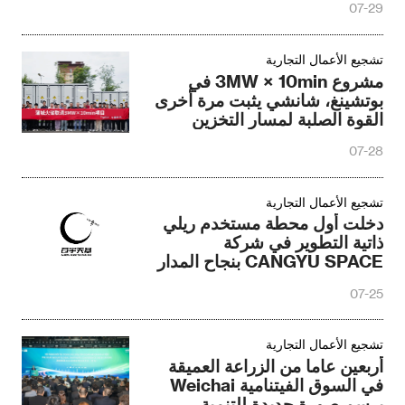
07-29
تشجيع الأعمال التجارية
مشروع 3MW × 10min في
بوتشينغ، شانشي يثبت مرة أخرى
القوة الصلبة لمسار التخزين
الحراري لـ Tigstor
07-28
تشجيع الأعمال التجارية
دخلت أول محطة مستخدم ريلي
ذاتية التطوير في شركة
CANGYU SPACE بنجاح المدار
باستخدام قمر صناعي AVIC
07-25
Infrared One
تشجيع الأعمال التجارية
أربعين عاما من الزراعة العميقة
في السوق الفيتنامية Weichai
يرسم صورة جديدة للتنمية