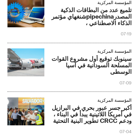
المؤسسة المركزية
تلميع عدد من البطاقات الذكية
المصدرpipechinaشنغهاي مؤتمر
الذكاء الاصطناعي ،
07-19
المؤسسة المركزية
سينوبك توقيع أول مشروع القوات
المسلحة السودانية في آسيا
الوسطى
07-09
المؤسسة المركزية
أكبر جسر عبور بحري في البرازيل
في أمريكا اللاتينية يبدأ في البناء ،
ودعم CRCC تطوير البنية التحتية
المحلية
07-04