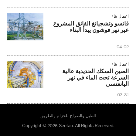
اعمال بناء
قانسو وتشجيانغ الفائق المشروع
عبر نهر فوشون يبدأ البناء
04-02
اعمال بناء
الصين السكك الحديدية عالية
السرعة تحت الماء في نهر
اليانغتسى
03-31
الطبل والصراخ للحزام والطريق
Copyright © 2026 Seetao. All Rights Reserved.