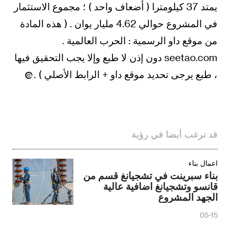
يمتد 37 كيلومترا ( أضعاف واحد ) ؛ مجموع الاستثمار
في المشروع حوالي 4.62 مليار يوان . ( هذه المادة
من موقع داو الرسمية : الحرب العالمية .
seetao.com دون إذن لا طبع وإلا يجب التحقيق فيها
، طبع يرجى تحديد موقع داو + الرابط الأصلي ) .
قد ترغب أيضا في رؤية
اعمال بناء
بناء سبرينت في تشجيانغ قسم من
قانسو وتشجيانغ اضافية عالية
الجهد المشروع
05-15