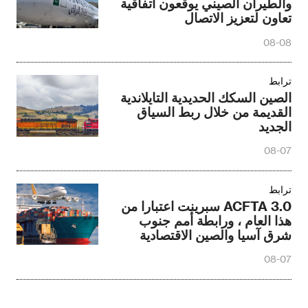
والطيران الصيني يوقعون اتفاقية
تعاون لتعزيز الاتصال
08-08
ترابط
الصين السكك الحديدية التايلاندية
القديمة من خلال ربط السياق
الجديد
08-07
ترابط
ACFTA 3.0 سبرينت اعتبارا من
هذا العام ، ورابطة أمم جنوب
شرق آسيا والصين الاقتصادية
والتجارية interworking الترقية
08-07