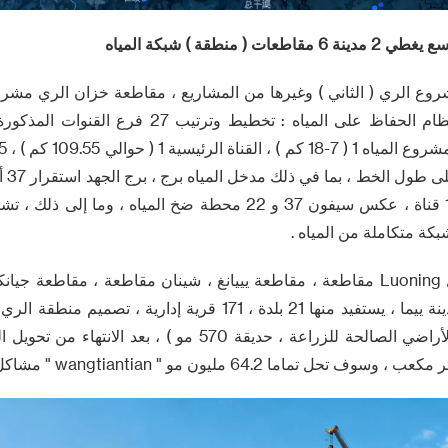
 منطقة ) شبكة المياه
( 2 ) نوع مشروع الري ( الثاني ) وغيرها من المشاريع ، مقاطعة خزان الري م
القناة + بناء " كامل نظام الحفاظ على المياه : تخطيط
464 مط
المياه ، 32 الأنفاق ، 15 قناة ، عكس سيفون 37 و 22 محطة ضخ المياه ، 
بكة متكاملة من المياه .
تغطية المشروع يشمل Luoning مقاطعة ، مقاطعة يييانغ ، شينان مقاطعة ، مقاط
58.47 مليون مو من الأراضي الصالحة للزراعة ، حديقة 570 مو ) ، 