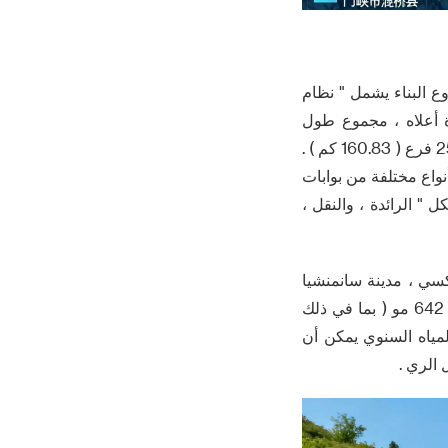
شروع البناء يشمل " نظام
 وترتيب 27 فرع القنوات المذكورة أعلاه ، مجموع طول
277.56 كم ، من بينها مشروع المياه 1 ( 7-18 كم ) ، القناة الرئيسية 1 ( حوالي 109.55 كم ) ، 25 فرع ( 160.83 كم ) .
ابقة المباني على طول الخط ، بما في ذلك مدخل المياه برج ، برج الجهد استقرار 37 أنواع مختلفة من بوابات
وما إلى ذلك ، تشكل " الرائدة ، والنقل ،
عة جيانكسي ، مدينة سانمنشيا
mianchi مقاطعة ، مدينة ييما ، يستفيد منها 21 بلدة ، 171 قرية إدارية ، تصميم منطقة الري 642 مو ( بما في ذلك
بعد الانتهاء من تحويل المياه السنوي يمكن أن