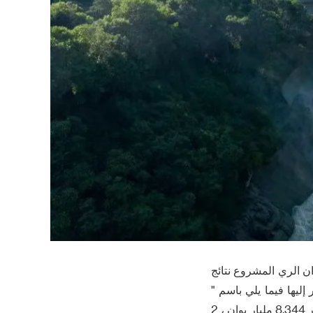
ة ، العمود الفقري لمشروع شبكة المياه الوطنية - مقاطعة خنان Guxian خزان الري المشروع نتائج
إليها فيما يلي باسم "
الصين بناء المكتب السابع " ) وغيرها من الشركات الناجحة ، مما يدل على أن إجمالي الاستثمار 8.344 مليار يوان ، 2