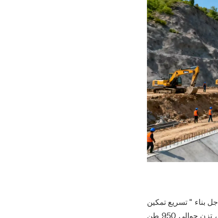
ل بناء " تسريع تمكين
" . في جوهر مشروع المياه ، درع مزدوج الحفار " luoshui 1 " قد بدأت رسميا ، هذا 145 متر ، تزن حوالي 950 طن