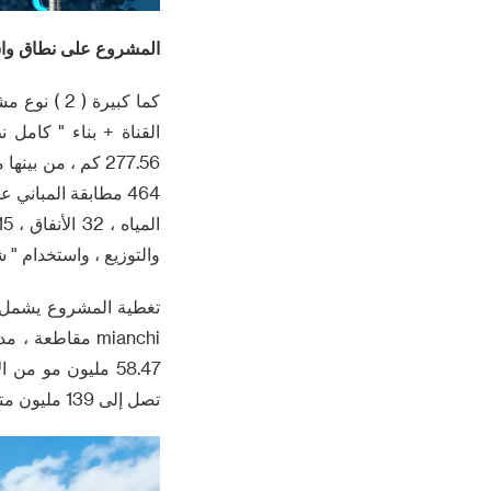
المشروع على نطاق واسع يغطي 2 مدينة 6 مقاطعات (
كما كبيرة 
والتوزيع ، واستخدام " ش
تصل إلى 139 مليون متر مكعب ، وسوف تحل تماما 64.2 مليون مو " wangtiantian " مشاكل الري .