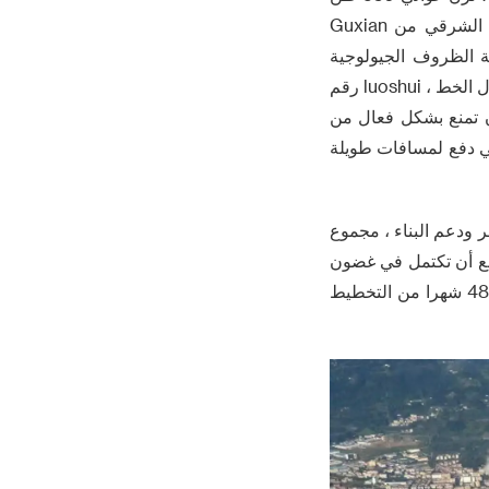
من الصلب " الوحش " ، سوف تتحمل 6970 متر نفق نقل المياه وحفر المياه من الجانب الشرقي من Guxian
سية . في مواجهة الظروف الجيولوجية
المعقدة ، مثل قوة عالية انديسايت ، أقصى عمق دفن 324 متر و خطأ كسر المنطقة على طول الخط ، luoshui رقم
أن تمنع بشكل فعال من
في دفع لمسافات طويلة
 ودعم البناء ، مجموع
كثر من 1100 متر التراكمي ، " luoshui 1 " من المتوقع أن تكتمل في غضون
فترة قصيرة من 1 كم درع النفق ، فرع الهندسة 5 كم في وقت واحد ، البناء العام بدقة بعد 48 شهرا من التخطيط