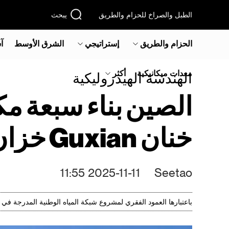
الطبل والصراخ للحزام والطريق
يبحث
الحزام والطريق
إستراتيجي
الشرق الأوسط‎
آ
معدات ميكانيكية
أكثر
الهندسة الهيدروليكية
الصين بناء سبعة م
خنان Guxian خزان الري الأساسية العطاء
2025-11-11 11:55
Seetao
باعتبارها العمود الفقري لمشروع شبكة المياه الوطنية المدرجة ف