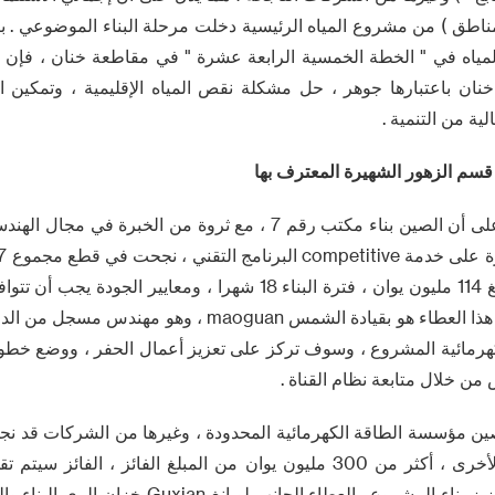
 ( المناطق ) من مشروع المياه الرئيسية دخلت مرحلة البناء الموضوعي . ب
مياه في " الخطة الخمسية الرابعة عشرة " في مقاطعة خنان ، فإن
ن باعتبارها جوهر ، حل مشكلة نقص المياه الإقليمية ، وتمكين الز
ية من التنمية .
 قسم الزهور الشهيرة المعترف بها
هذا العرض العام يدل على أن الصين بناء مكتب رقم 7 ، مع ثروة من الخب
من العطاء ، الفوز بمبلغ 114 مليون يوان ، فترة البناء 18 شهرا ، ومعايي
والصناعية ذات الصلة . هذا العطاء هو بقيادة الشمس maoguan 
كهرمائية المشروع ، وسوف تركز على تعزيز أعمال الحفر ، ووضع خطوط 
من خلال متابعة نظام القناة .
ين مؤسسة الطاقة الكهرمائية المحدودة ، وغيرها من الشركات قد نج
المناقصات الأساسية الأخرى ، أكثر من 300 مليون يوان من المبلغ الفائز ، ا
والعمل معا من أجل تعزيز بناء المشروع . العطاء الجانب