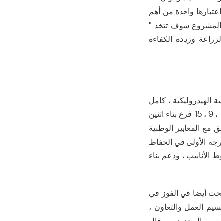
اعتبارها واحدة من أهم
 المشروع سوف تتخذ "
راعة وزيادة الكفاءة
رة في مجال الهندسة الهيدروليكية ، كامل
سلسلة الصناعة والقدرة على خدمة competitive البرنامج التقني ، نجحت في قطع مجموع 7 ، 9 ، 15 فرع بناء اثنين
ر الجودة يجب أن تتوافق مع المعايير الوطنية
، وهو مهندس مسجل من الدرجة الأولى في الحفاظ
الأنابيب ، ودعم بناء
حت أيضا في الفوز في
لفائز سيتم تقسيم العمل والتعاون ،
 لويانغ Guxian خزان الري البناء والتنمية المحدودة ، وقال