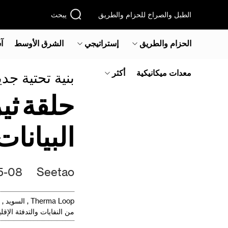
الطبل والصراخ للحزام والطريق
يبحث
الحزام والطريق
إستراتيجي
الشرق الأوسط‎
آ
معدات ميكانيكية
أكثر
بنية تحتية جد
حلقة ثي
البيانا
 10:49
Seetao
Therma Loop 
من النفايات والتدفئة الإق