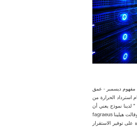
الطاقة ، والقدرة التنافسية الأساسية من t.loop يكمن في مفهوم ديسمبر - عمق
م استرداد الحرارة من
" لدينا نموذج يعني أن
مراكز البيانات لم تعد الطاقة الثقوب السوداء ، ولكن مساهم في البنية التحتية الاجتماعية " ، وقالت هيلينا fagraeus
 على توفير الاستقرار