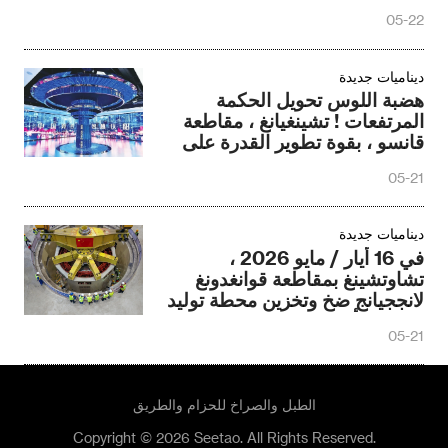
05-22
ديناميات جديدة
هضبة اللوس تحويل الحكمة
المرتفعات ! تشينغيانغ ، مقاطعة
قانسو ، بقوة تطوير القدرة على
بناء الصين حساب وادي
05-21
ديناميات جديدة
في 16 أيار / مايو 2026 ،
تشاوتشينغ بمقاطعة قوانغدونغ
لانججيانج ضخ وتخزين محطة توليد
الكهرباء أول وحدة محلية الصنع
05-21
بدأت تركيب
الطبل والصراخ للحزام والطريق
Copyright © 2026 Seetao. All Rights Reserved.