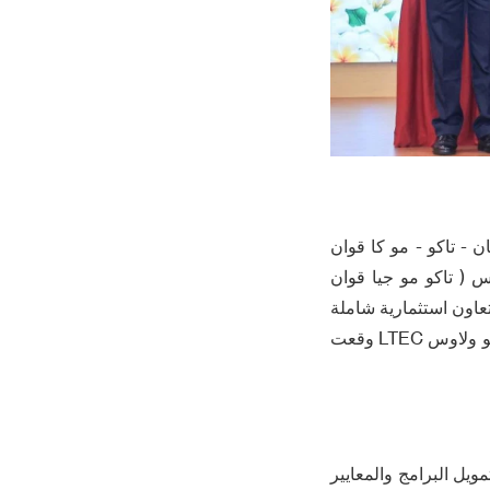
ا ، تخطيط الطريق فينتيان - تاكو - مو كا قوان
ى من الأولوية في بناء 147 كيلومترا في لاوس ( تاكو مو جيا قوان
مضي قدما في الأعمال التحضيرية . PTL وقعت وثيقة تعاون استثمارية شاملة
مع ديو كا المجموعة ، بما في ذلك البناء ، والتمويل ، والتصميم التقني والتشغيل . فيتنام كونينكو ولاوس LTEC وقعت
ويل البرامج والمعايير