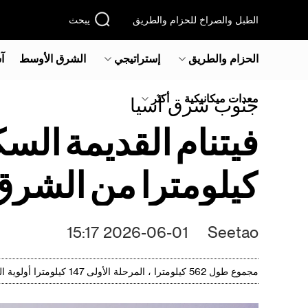
الطبل والصراخ للحزام والطريق
يبحث
الحزام والطريق
إستراتيجي
الشرق الأوسط‎
آ
معدات ميكانيكية
أكثر
جنوب شرق آسيا‎
كيلومترا من الشرق
2026-06-01 15:17
Seetao
مجموع طول 562 كيلومترا ، المرحلة الأولى 147 كيلومترا أولوية البناء ، PTL و ديو كا مجموعة توقيع اتفاق الاستثمار لبناء الشرق والغرب اللوجستية الشريان الرئيسي