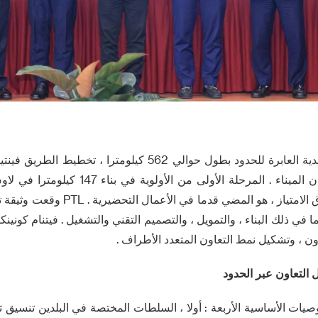
لاو فيتنام السكك الحديدية العابرة للحدود بطول حوالي 562 كيلومتر
الحدود - فيتنام يون قان الميناء . المرحلة الأول
الحدود ) ، تم توقيع اتفاق الامتياز ، هو ال
ون ، وتشكيل نمط التعاون المتعدد الأطراف .
التعاون عبر الحدود
يات الأساسية الأربعة : أولا ، السلطات المختصة في البلدين تنسيق تم