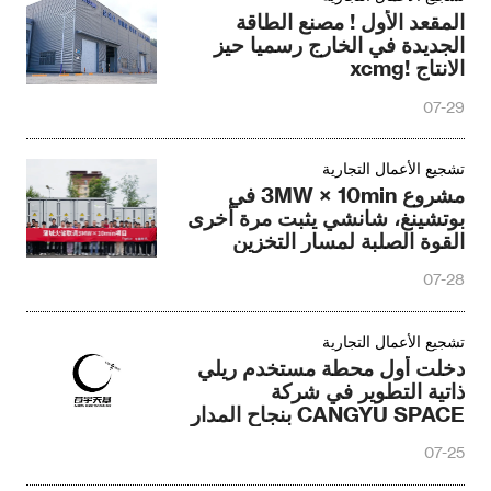
المقعد الأول ! مصنع الطاقة
الجديدة في الخارج رسميا حيز
الانتاج !xcmg
07-29
تشجيع الأعمال التجارية
مشروع 3MW × 10min في
بوتشينغ، شانشي يثبت مرة أخرى
القوة الصلبة لمسار التخزين
الحراري لـ Tigstor
07-28
تشجيع الأعمال التجارية
دخلت أول محطة مستخدم ريلي
ذاتية التطوير في شركة
CANGYU SPACE بنجاح المدار
باستخدام قمر صناعي AVIC
07-25
Infrared One