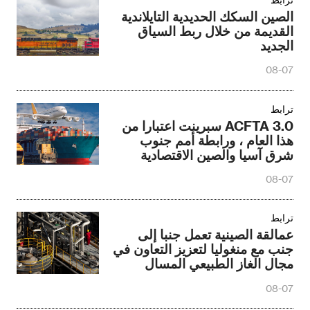
الصين السكك الحديدية التايلاندية
القديمة من خلال ربط السياق
الجديد
08-07
ترابط
ACFTA 3.0 سبرينت اعتبارا من
هذا العام ، ورابطة أمم جنوب
شرق آسيا والصين الاقتصادية
والتجارية interworking الترقية
08-07
ترابط
عمالقة الصينية تعمل جنبا إلى
جنب مع منغوليا لتعزيز التعاون في
مجال الغاز الطبيعي المسال
08-07