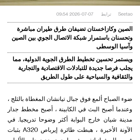
Seetao
ترابط
2026-07-07 09:54
الصين وكازاخستان تضيفان طرق طيران مباشرة
وتحسنان باستمرار شبكة الاتصال الجوي بين الصين
وآسيا الوسطى
ويستمر تحسين تخطيط الطرق الجوية الدولية، مما
يجلب فرصا جديدة للتبادلات الاقتصادية والتجارية
والثقافية والسياحية على طول الطريق
ضوء الصباح ألمع فوق جبال تيانشان المغطاة بالثلج ،
وعندما أصبح البث في الكابينة ، أصبح مخطط جدار
مدينة شيان خارج البوابة أكثر وضوحا تدريجيا. في
الآونة الأخيرة ، هبطت طائرة إيرباص A320 بثبات
في مطار شيانيانغ ، وشريط جوي جديد جلب الألعاب