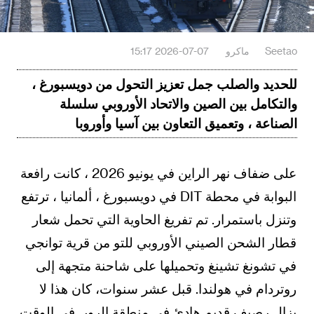
Seetao
ماكرو
2026-07-07 15:17
للحديد والصلب جمل تعزيز التحول من دويسبورغ ،
والتكامل بين الصين والاتحاد الأوروبي سلسلة
الصناعة ، وتعميق التعاون بين آسيا وأوروبا
على ضفاف نهر الراين في يونيو 2026 ، كانت رافعة
البوابة في محطة DIT في دويسبورغ ، ألمانيا ، ترتفع
وتنزل باستمرار. تم تفريغ الحاوية التي تحمل شعار
قطار الشحن الصيني الأوروبي للتو من قرية توانجي
في تشونغ تشينغ وتحميلها على شاحنة متجهة إلى
روتردام في هولندا. قبل عشر سنوات، كان هذا لا
يزال رصيف قديم هادئ في منطقة الرور. في الوقت