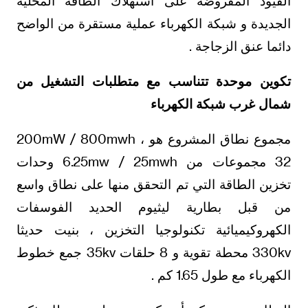
القيود المفروضة على استهلاك الطاقة المحلية
الجديدة و شبكة الكهرباء عملية مستقرة من الواضح
دائما عنق الزجاجة .
تكوين موحدة تتناسب مع متطلبات التشغيل من
شمال غرب شبكة الكهرباء
مجموع نطاق المشروع هو 200mW / 800mwh ،
32 مجموعات من 6.25mw / 25mwh وحدات
تخزين الطاقة التي تم التحقق منها على نطاق واسع
من قبل بطارية ليثيوم الحديد الفوسفات
الكهروكيميائية تكنولوجيا التخزين ، بنيت حديثا
330kv محطة تقوية و 8 حلقات 35kv جمع خطوط
الكهرباء مع طول 1.65 كم .