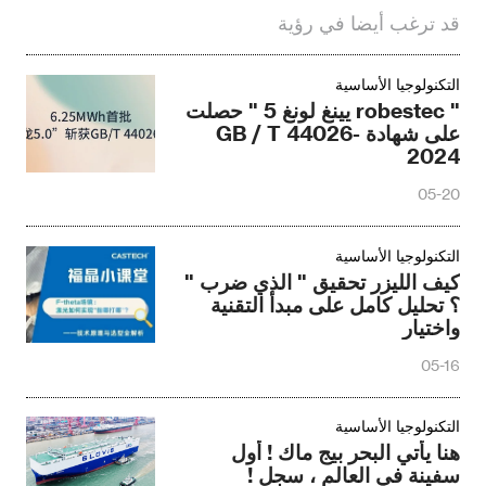
قد ترغب أيضا في رؤية
التكنولوجيا الأساسية
" robestec يينغ لونغ 5 " حصلت
على شهادة GB / T 44026-
2024
05-20
التكنولوجيا الأساسية
كيف الليزر تحقيق " الذي ضرب "
؟ تحليل كامل على مبدأ التقنية
واختيار
05-16
التكنولوجيا الأساسية
هنا يأتي البحر بيج ماك ! أول
سفينة في العالم ، سجل !