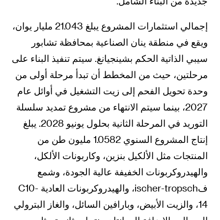
جديدة من البناء الشامل.
إجمالي استثمارات المشروع يبلغ 21.043 مليار يوان،
ويقع في منطقة ينان الصناعية بمحافظة تشابور
سيبي الذاتية الحكم بشينجيانغ. سيتم تنفيذ البناء على
مرحلتين، حيث من المخطط أن تبدأ مرحلة أولى من
وحدة تحويل الفحم إلى زيت التشغيل في أوائل عام
2027، بينما سيتم الانتهاء من مشروع تمديد سلسلة
التوريد في المرحلة الثانية بحلول يونيو 2028. يبلغ
إنتاج المشروع السنوي 1.0582 مليون طن من
المنتجات مثل الألكيل بنزين، وكاربونات الألكل،
والهيدروكربونات الخفيفة عالية الجودة، وشمع
فischer-tropsch، والهيدروكربونات العادية C10-
14، والزيت الأبيض، وبارافين السائل، والغاز البترولي