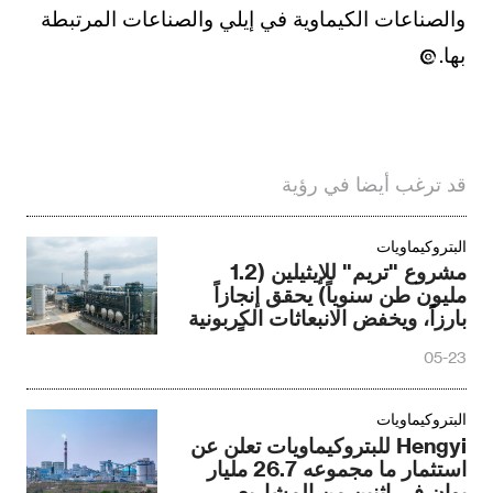
والصناعات الكيماوية في إيلي والصناعات المرتبطة
بها.
قد ترغب أيضا في رؤية
البتروكيماويات
مشروع "تريم" للإيثيلين (1.2
مليون طن سنوياً) يحقق إنجازاً
بارزاً، ويخفض الانبعاثات الكربونية
بمقدار 211,200 طن سنوياً.
05-23
البتروكيماويات
Hengyi للبتروكيماويات تعلن عن
استثمار ما مجموعه 26.7 مليار
يوان في اثنين من المشاريع