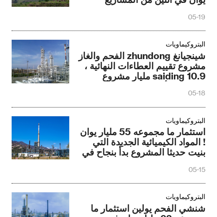
الكبيرة
05-19
البتروكيماويات
شينجيانغ zhundong الفحم والغاز
مشروع تقييم العطاءات النهائية ،
saiding 10.9 مليار مشروع
الاتفاقية الأوروبية
05-18
البتروكيماويات
استثمار ما مجموعه 55 مليار يوان
! المواد الكيميائية الجديدة التي
بنيت حديثا المشروع بدأ بنجاح في
وقت واحد
05-15
البتروكيماويات
شنشي الفحم يولين استثمار ما