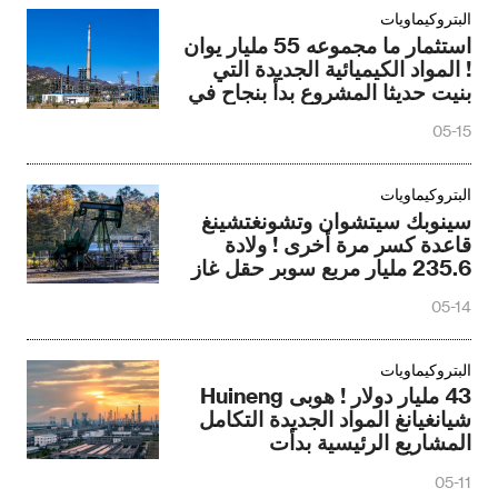
البتروكيماويات
استثمار ما مجموعه 55 مليار يوان
! المواد الكيميائية الجديدة التي
بنيت حديثا المشروع بدأ بنجاح في
وقت واحد
05-15
البتروكيماويات
سينوبك سيتشوان وتشونغتشينغ
قاعدة كسر مرة أخرى ! ولادة
235.6 مليار مربع سوبر حقل غاز
الصخر الزيتي العميق
05-14
البتروكيماويات
43 مليار دولار ! هوبى Huineng
شيانغيانغ المواد الجديدة التكامل
المشاريع الرئيسية بدأت
05-11