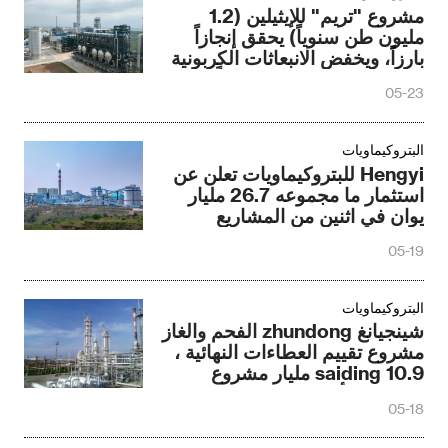
مشروع "تريم" للإيثيلين (1.2
مليون طن سنوياً) يحقق إنجازاً
بارزاً، ويخفض الانبعاثات الكربونية
بمقدار 211,200 طن سنوياً.
05-23
البتروكيماويات
Hengyi للبتروكيماويات تعلن عن
استثمار ما مجموعه 26.7 مليار
يوان في اثنين من المشاريع
الكبيرة
05-19
البتروكيماويات
شينجيانغ zhundong الفحم والغاز
مشروع تقييم العطاءات النهائية ،
saiding 10.9 مليار مشروع
الاتفاقية الأوروبية
05-18