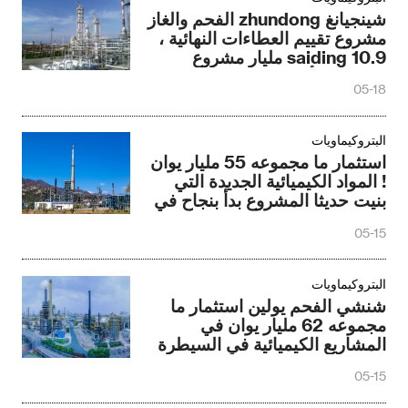
شينجيانغ zhundong الفحم والغاز
مشروع تقييم العطاءات النهائية ،
saiding 10.9 مليار مشروع
الاتفاقية الأوروبية
05-18
البتروكيماويات
استثمار ما مجموعه 55 مليار يوان
! المواد الكيميائية الجديدة التي
بنيت حديثا المشروع بدأ بنجاح في
وقت واحد
05-15
البتروكيماويات
شنشي الفحم يولين استثمار ما
مجموعه 62 مليار يوان في
المشاريع الكيميائية في السيطرة
على سقف المبنى قبل الموعد
05-15
المحدد