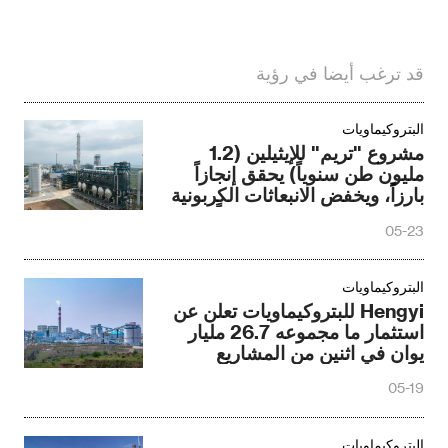
قد ترغب أيضا في رؤية
البتروكيماويات
مشروع "تريم" للإيثيلين (1.2
مليون طن سنوياً) يحقق إنجازاً
بارزاً، ويخفض الانبعاثات الكربونية
بمقدار 211,200 طن سنوياً.
05-23
البتروكيماويات
Hengyi للبتروكيماويات تعلن عن
استثمار ما مجموعه 26.7 مليار
يوان في اثنين من المشاريع
الكبيرة
05-19
البتروكيماويات