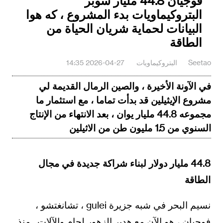
فوجيان 44.8 مليار سوبر
البتروكيماويات بدء المشروع ، كه هوا
البيانات لحماية شريان الحياة من
الطاقة
Seetao
البتروكيماويات
2026-04-27 14:35
في الآونة الأخيرة ، والصين الرمال القديمة لي
مشروع الإيثيلين قد بدأت تماما ، مع استثمار ما
مجموعه 44.8 مليار يوان ، بعد الانتهاء من الإنتاج
السنوي من 1.5 مليون طن من الاثيلين
44.8 مليار دولار لبناء شراكة جديدة في مجال
الطاقة
نسيم البحر في شبه جزيرة gulei ، تشانغتشو ،
فوجيان ، هو الآن مع هدير الزهور لحام والآلات . منذ