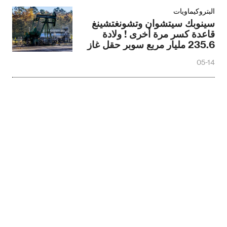
البتروكيماويات
سينوبك سيتشوان وتشونغتشينغ
قاعدة كسر مرة أخرى ! ولادة
235.6 مليار مربع سوبر حقل غاز
الصخر الزيتي العميق
05-14