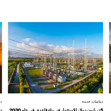
ديناميات جديدة
دي
5 تريليون دولار للاستثمار في بناء قاعدة ، في عام 2030
ت