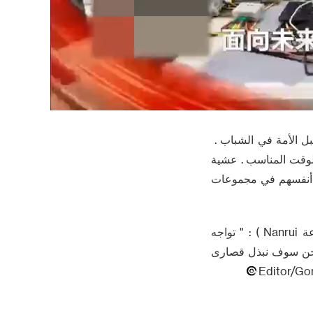
بل الأمة في الشباب .
 السنة ، الشباب في الوقت المناسب . عشية
ن أنفسهم في مجموعات
جين يولونغ ، كبير مهندسي البرمجيات في شبكة الكهرباء الوطنية أكاديمية العلوم ( مجموعة Nanrui ) : " تواجه
ونحن سوف نبذل قصارى