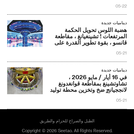
05-22
ديناميات جديدة
هضبة اللوس تحويل الحكمة
المرتفعات ! تشينغيانغ ، مقاطعة
قانسو ، بقوة تطوير القدرة على
بناء الصين حساب وادي
05-21
ديناميات جديدة
في 16 أيار / مايو 2026 ،
تشاوتشينغ بمقاطعة قوانغدونغ
لانججيانج ضخ وتخزين محطة توليد
الكهرباء أول وحدة محلية الصنع
05-21
بدأت تركيب
الطبل والصراخ للحزام والطريق
Copyright © 2026 Seetao. All Rights Reserved.