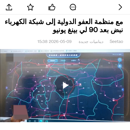
مع منظمة العفو الدولية إلى شبكة الكهرباء
نبض بعد 90 لي بينغ يونيو
Seetao
ديناميات جديدة
2026-05-09 15:38
Play
Video