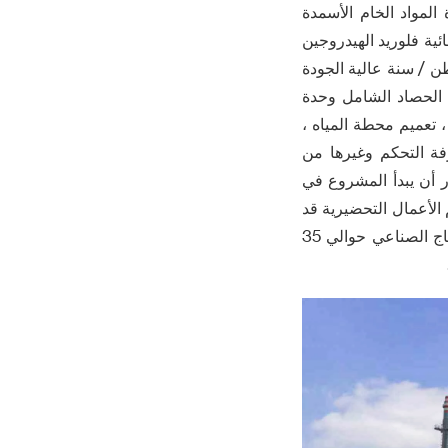
يتريك ، 300 ، 000 طن / سنة وحدة المواد الخام الأسمدة
أسمدة المركبة ، 30 ، 000 طن / سنة اللامائية فلوريد الهيدروجين
 000 طن / سنة من بيروكسيد الهيدروجين ، 100 ، 000 طن / سنة ، 000 ، 000 طن / سنة عالية الجودة
ة الحصاد غير ضارة ، 2 مليون طن / سنة الحصاد الشامل وحدة
ين والنقل ، تعميم محطة المياه ،
فة التحكم وغيرها من
رر أن يبدأ المشروع في
، وتقييم الأعمال التحضيرية قد
بدأت رسميا . بعد الانتهاء من المشروع ووضعها في الإنتاج ، ومن المتوقع أن تحقق قيمة الانتاج الصناعي حوالي 35