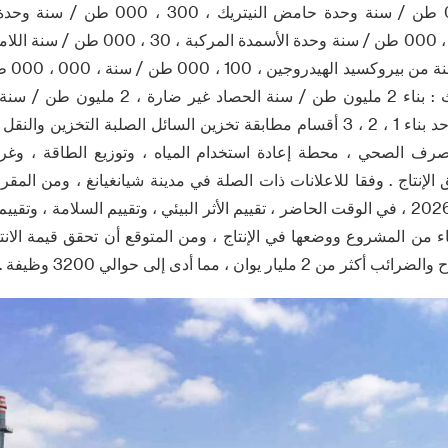
المركبة ، 300 ، 000 طن / سنة وحدة حامض الن
النيتروسليلوزية ، 300 ، 000 طن / سنة وحدة ال
، 300 ،
الصناعية . الجزء الثالث : بناء 2 مليون طن / سن
المعالجة ، في وقت واحد بناء 1 ، 2 ، 3 أقسام مطابقة تخزين السائل الصلبة التخز
رف الصحي ، محطة إعادة استخدام المياه ، وتوزيع الطاقة ، وغر
الإنتاج . وفقا للاعلانات ذات الصلة في مدينة شيانغيانغ ، ومن المق
كانون الأول / ديسمبر 2026 ، في الوقت الحاضر ، تقييم الأثر البيئي ، وتقييم السلامة 
مليار يوان ، مما أدى إلى حوالي 3200 وظيفة .