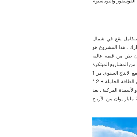
Hu المجموعة القابضة قد وضعت خطة لبناء هوبى Huineng الفحم الفوسفور والبوتاسيوم
وع متكامل يقع في شمال
 بارك . هذا المشروع هو
يون طن من الفوسفور والمواد الجديدة ، والأسمدة المركبة ، 2 مليون طن من قيمة عالية
لتوليد الطاقة من المشاريع المبتكرة
. المرحلة الأولى من المشروع سيتم بناء المشروع مع ارتفاع قيمة استخدام النيتروجين البيئية مع الانتاج السنوى من 1
مليون طن ، 3 * 850t / ح الضغط العالى تعميم المميعة المرجل السرير مع انخفاض مستوى الطاقة الحاملة + 2 *
المواد الجديدة والأسمدة المركبة . بعد
الانتهاء من المشروع ووضعها في الإنتاج ، يمكن تحقيق قيمة الانتاج السنوي 35 مليار يوان ، 2 مليار يوان من الأرباح