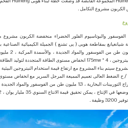
المنطقة الوسطى ، ineng
الكربون مشروع التكامل .
وع
Huine الفحم الفوسفور والبوتاسيوم الفلور الخضراء منخفضة الكربون مشر
 مدينة شيانغيانغ بمقاطعة هوبى ( يى تشنغ ) الجميلة الكيميائية الصناعية
التخطيط لبناء 2.6 مل
الايكولوجية استخدام النيتروجين ، 4 * 175mw انخفاض مستوى الطاقة المتجددة 
175mw التكثيف استخراج التوربينات البخارية ، 1.3 مليون طن من الفوسفور و
 وظيفة .