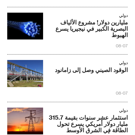
دولي
مليارين دولار! مشروع الألياف
البصرية الكبير في نيجيريا يسرع
الهبوط
08-07
دولي
الوقود الصيني وصل إلى زامانود
08-07
دولي
استثمار عشر سنوات بقيمة 315.7
مليار دولار أمريكي يسرع تحول
الطاقة في الشرق الأوسط