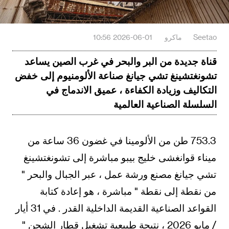
Seetao
ماكرو
2026-06-01 10:56
قناة جديدة من البر والبحر في غرب الصين يساعد
تشونغتشينغ تشي جيانغ صناعة الألومنيوم إلى خفض
التكاليف وزيادة الكفاءة ، عميق الاندماج في
السلسلة الصناعية العالمية
753.3 طن من الألومينا في غضون 36 ساعة من
ميناء قوانغشى خليج بيبو مباشرة إلى تشونغتشينغ
تشي جيانغ مصنع ورشة عمل ، عبر الجبال والبحر "
من نقطة إلى نقطة " مباشرة ، هو إعادة كتابة
القواعد الصناعية القديمة الداخلية القدر . في 31 أيار
/ مايو 2026 ، نتيجة طبيعية تشغيل قطار الشحن "