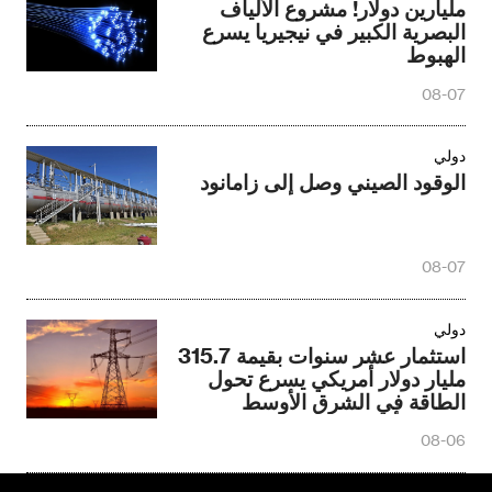
مليارين دولار! مشروع الألياف
البصرية الكبير في نيجيريا يسرع
الهبوط
08-07
دولي
الوقود الصيني وصل إلى زامانود
08-07
دولي
استثمار عشر سنوات بقيمة 315.7
مليار دولار أمريكي يسرع تحول
الطاقة في الشرق الأوسط
وشمال أفريقيا
08-06