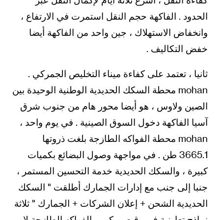
الحدود . الفاكهة حجم النقل استمرت في الارتفاع ،
وانخفاض الاستهلاك ، جين واحد من الفاكهة أيضا
خفض التكاليف .
ثانيا ، تعتمد على كفاءة ميناء التخليص الجمركي .
mohan محطة السكك الحديدية الوطنية الوحيدة بين
الصين ولاوس ، هو أيضا محور هام من جنوب شرق
آسيا الفاكهة دخول السوق الصينية . في يوم واحد ،
mohan محطة الفواكه الطازجة بلغت ذروتها
3665.1 طن . في مواجهة وصول البضائع بكميات
كبيرة ، والسكك الحديدية خدمة التحسين المستمر ،
جنبا إلى جنب مع إدارات الجمارك أطلقت " السكك
الحديدية الشحن + إعلان الشركات + الجمارك " ثلاثة
نماذج تعاونية في وقت مبكر ، والفواكه الطازجة لا