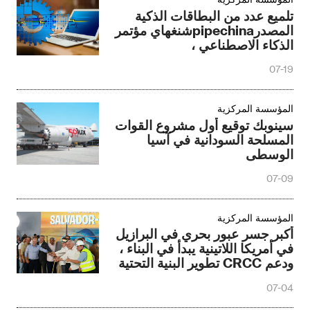
تلميع عدد من البطاقات الذكية
المصدرpipechinaشنغهاي مؤتمر
الذكاء الاصطناعي ،
07-19
المؤسسة المركزية
سينوبك توقيع أول مشروع القوات
المسلحة السودانية في آسيا
الوسطى
07-09
المؤسسة المركزية
أكبر جسر عبور بحري في البرازيل
في أمريكا اللاتينية يبدأ في البناء ،
ودعم CRCC تطوير البنية التحتية
المحلية
07-04