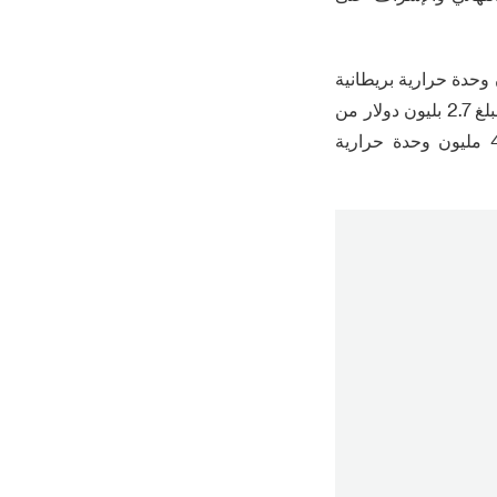
حاويات في ميناء هامبورغ ، مع القدرة السنوية الحالية من 2.5 مليون وحدة حرارية بريطانية
، وهو ما يمثل خُمس إجمالي الناتج من ميناء هامبورغ . الميناء و eurogate تخطط لاستثمار مبلغ 2.7 بليون دولار من
دولارات الولايات المتحدة من أجل استكمال التوسع ، ورفع قدرة المعالجة السنوية من 4 مليون وحدة حرارية