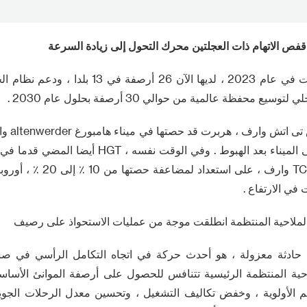
قفص الاتهام ذات العجلتين محرك التحول إلى زيادة السرعة
hgt2023 ، التي أنشئت في عام 2023 ، لديها الآن 26
ع محفظة عالمية من حوالي 30 أرصفة بحلول عام 2030 .
قبل الاستي
من تعزيز سيطرتها على الميناء بعد الهبوط . وفي الوق
ميناء طنجة المغربي TC3 وارف ، ع
في الارتفاع .
لاحية المنتظمة انطلقت موجة من عمليات الاستحواذ على رصيف
ادثة معزولة ، هو أحدث حركة في اتجاه التكامل الرأسي في صناع
ة المنتظمة الرئيسية تتنافس للحصول على أرصفة الموانئ الأساس
 الأولوية ، وخفض تكاليف التشغيل ، وتحسين معدل الرحلات الجو