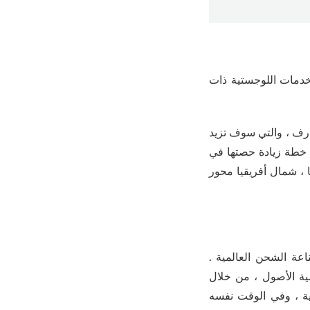
 أرصفة في 13 بلدا ، ودعم نظام الخدمات اللوجستية ذات
لاء على اتش تى اتش وارف ، هربرت قد حصتها في ميناء هامبورغ altenwerder وارف ، والتي سوف تزيد
ت نفسه ، HGT أيضا المضي قدما في خطة زيادة حصتها في
لى استعداد لمضاعفة حصتها من 10 ٪ إلى 20 ٪ ، أوروبا ، شمال أفريقيا محور
ة الشحن العالمية .
ية الأصول ، من خلال
ية ، وفي الوقت نفسه