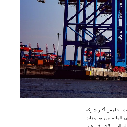
ركة هيبروت ، خامس أكبر شركة
احية المنتظمة ، أعلنت أنها وقعت على قائمة الشروط ، تعتزم شراء 20 في المائة من يوروجات
النهائي والإشراف على