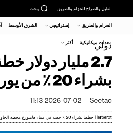
الطبل والصراخ للحزام والطريق
يبحث
الحزام والطريق
إستراتيجي
الشرق الأوسط‎
آ
معدات ميكانيكية
أكثر
دولي
2.7 مليار دولار
بشراء 20 ٪ من يوروجات هامبورغ وارف
2026-07-02 11:13
Seetao
Herberot خطط لشراء 20 ٪ حصة في ميناء هامبورغ محطة الحاويات الأساسية ، الشحن العالمية التكامل الرأسي في عملية الدخول في مفتاح جديد