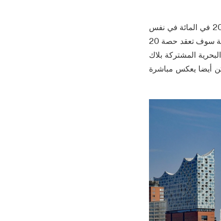
في تشرين الثاني / نوفمبر 2025 ، دافي وقعت على قائمة الشروط التي تعتزم شراء حصة 20 في المائة في نفس
يوروجات هامبورغ وارف ، بعد كل الصفقات هبطت ، اثنين من كبار الخطوط الملاحية المنتظمة سوف تعقد حصة 20
بحرية المشتركة بلاك
أصول ، ولكن أيضا يعكس مباشرة