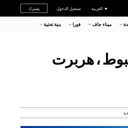
العربية
تسجيل الدخول
يشترك
دة
ميناء جاف
فورا
بنية تحتية
هبوط ، هربرت