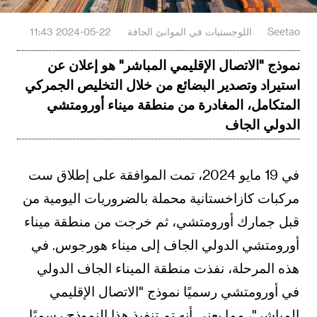
Seetao
اللوجستيات في الموانئ الجافة
2024-05-22 11:43
نموذج "الاتصال الإقليمي المباشر" هو إعلان عن
استيراد وتصدير البضائع من خلال التخليص الجمركي
المتكامل، المغادرة من منطقة ميناء أورومتشي
الدولي الجاف
في 19 مايو 2024، تمت الموافقة على إطلاق ست
مركبات كازاخستانية محملة بالضروريات اليومية من
قبل جمارك أورومتشي، ثم خرجت من منطقة ميناء
أورومتشي الدولي الجاف إلى ميناء هورجوس. في
هذه المرحلة، نفذت منطقة الميناء الجاف الدولي
في أورومتشي رسميًا نموذج "الاتصال الإقليمي
المباشر"، مما يعني أنه تم تنفيذ هذا النموذج رسميًا