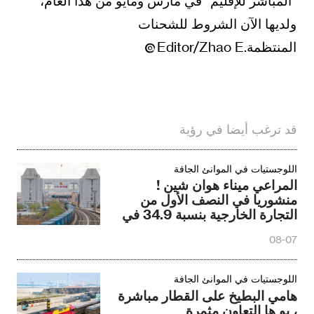
"المباشر للإقليم" في مارس ومايو من هذا العام،
ولديها الآن الشروط للشحنات
المنتظمة.Editor/Zhao E
قد ترغب أيضا في رؤية
اللوجستيات في الموانئ الجافة
المراعي ميناء هوان شين !
منشوريا في النصف الأول من
التجارة الخارجية بنسبة 34.9 في
المائة
08-07
اللوجستيات في الموانئ الجافة
هامي البطيخ على القطار مباشرة
، يو ها التعاون مثمرة