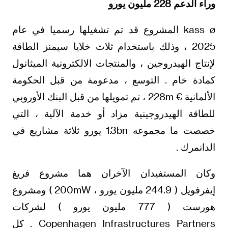
وراء الدعم 228 مليون يورو
kass ø المشروع قد تم تشغيلها رسميا في عام
2025 ، وذلك باستخدام ثلاث خلايا سيمنز الطاقة
لإنتاج الهيدروجين ، والمنتجات الالكترونية الميثانول
كمادة خام . التوسع ، مدعومة من قبل الحكومة
الألمانية € 228m ، تم تمويلها من قبل البنك الأوروبي
للطاقة الهيدروجينية مزاد أو خدمة الآلية ، التي
خصصت ما مجموعه 1.3bn يورو ثلاثة مشاريع في
الدانمرك .
وكان المستفيدان الآخران هما مشروع فريغ
إيفرفويل ( 244.9 مليون يورو ، 200mW ) ومشروع
هورست ( 777 مليون يورو ) لشركات
Copenhagen Infrastructures Partners . كل