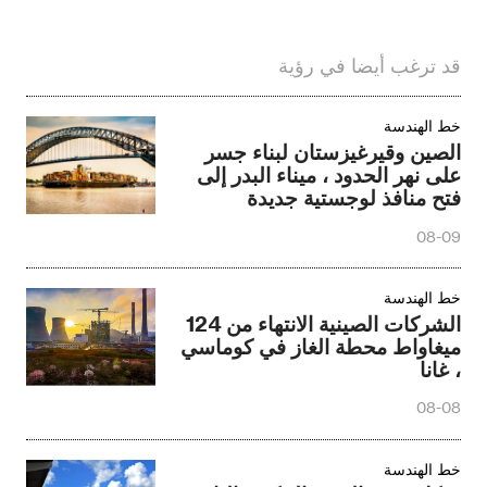
قد ترغب أيضا في رؤية
خط الهندسة
الصين وقيرغيزستان لبناء جسر
على نهر الحدود ، ميناء البدر إلى
فتح منافذ لوجستية جديدة
08-09
خط الهندسة
الشركات الصينية الانتهاء من 124
ميغاواط محطة الغاز في كوماسي
، غانا
08-08
خط الهندسة