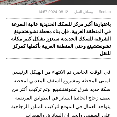
Seetao
وسائل النقل
2024-08-12 14:57
باعتبارها أكبر مركز للسكك الحديدية عالية السرعة
في المنطقة الغربية، فإن بناء محطة تشونغتشينغ
الشرقية للسكك الحديدية سيعزز بشكل كبير مكانة
تشونغتشينغ وحتى المنطقة الغربية بأكملها كمركز
للنقل
في الوقت الحاضر، تم الانتهاء من الهيكل الرئيسي
لمبنى المحطة ومشروع السقف المعدني لمحطة
سكة حديد شرق تشونغتشينغ، وتم تركيب أكثر من
نصف زجاج الحائط الساتر في الطوابق المرتفعة
يتواجد العمال في الموقع لتركيب المناور الزجاجية
على السقف، والجدران الساترة، والمعدات