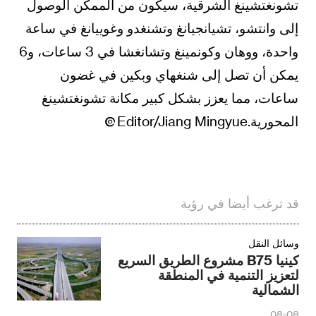
تشونغتشينغ الشرقية، سيكون من الممكن الوصول
إلى وانتشو، تشيانجيانغ وتشنغدو وغوييانغ في ساعة
واحدة، ووهان وكونمينغ وتشانغشا في 3 ساعات، و6
يمكن أن تصل إلى شنغهاي وبكين في غضون
ساعات، مما يعزز بشكل كبير مكانة تشونغتشينغ
المحورية.Editor/Jiang Mingyue
قد ترغب أيضا في رؤية
وسائل النقل
كينيا B75 مشروع الطريق السريع
لتعزيز التنمية في المنطقة
الشمالية
08-08