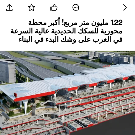
1.22 مليون متر مربع! أكبر محطة
محورية للسكك الحديدية عالية السرعة
في الغرب على وشك البدء في البناء