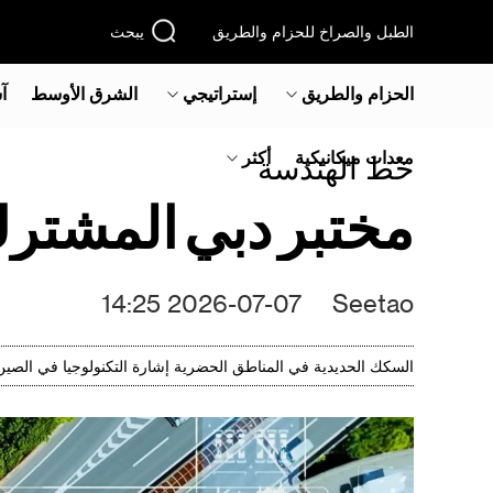
الطبل والصراخ للحزام والطريق
يبحث
الحزام والطريق
إستراتيجي
الشرق الأوسط‎
آ
معدات ميكانيكية
أكثر
خط الهندسة
مختبر دبي المشترك
2026-07-07 14:25
Seetao
السكك الحديدية في المناطق الحضرية إشارة التكنولوجيا في الصين ق