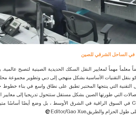
رة في الساحل الشرقي للصين
ً معلماً مهماً لمعايير النقل السكك الحديدية الصينية لتصبح عالمية. و
 بنقل التقنيات الأساسية بشكل منهجي إلى دبي وتطوير مجموعة محلية
لول التقنية التي ينتجها المختبر تطبق على نطاق واسع في بناء خطوط 
تصالات التي طورتها الصين بشكل مستقل ستتحول تدريجيا إلى معايير الص
يعزز فقط موقع CRSC في السوق الراقية في الشرق الأوسط ، بل وضع أيضًا أساسًا م
 الحزام والطريق.Editor/Gao Xue